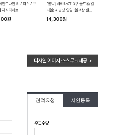
세인트나인 씨 3피스 3구
[볼빅] 비에라XT 3구 골프공(컬
커 자석티세트
러볼) + 남성 양말 (볼색상 랜덤,
쇼핑백포함)
200원
14,300원
디자인 이미지 소스 무료제공 >
견적요청
시안등록
주문수량