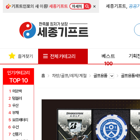
×
세종기프트,
공공기
기프트인포
의 새 이름!
세종기프트
자세히
베스트
기획
전체 카테고리
즐겨찾기
100
인기카테고리
홈
차량/골프/레저/계절
골프용품
골프용품세
TOP 10
1
에코백
2
텀블러
3
우산
4
부채
5
보조배터리
6
수건
7
선풍기