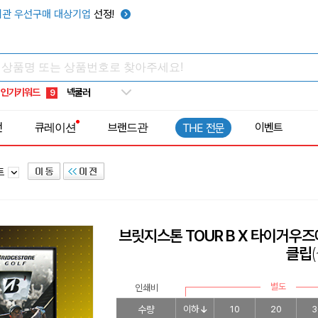
키캡
5
관 우선구매 대상기업
선정!
우산
6
텀블러
7
쿨토시
8
인기키워드
넥쿨러
9
타포린가방
10
전
큐레이션
브랜드관
이벤트
THE 전문
선풍기
1
트
브릿지스톤 TOUR B X 타이거우즈
클립
별도
인쇄비
수량
이하
10
20
3