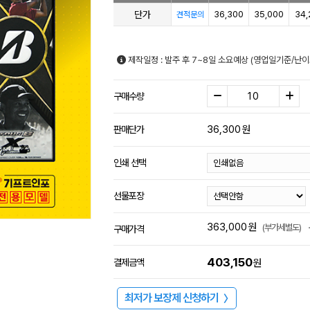
단가
36,300
35,000
34,
견적문의
제작일정 : 발주 후 7~8일 소요예상 (영업일기준/난이
구매수량
36,300
원
판매단가
인쇄 선택
선물포장
363,000
원
(부가세별도)
구매가격
403,150
결제금액
원
최저가 보장제 신청하기
〉