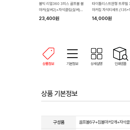
볼빅 리얼360 3피스 골프볼 볼
타이틀리스트원형 트루필 
마커(실버2)+자석클립(실버)
마커칩 자석티세트 (135*1
+자석티(2)+골프타월 세트
45mm)
23,400원
14,000원
상품정보
기본정보
상세설명
인쇄샘플
상품 기본정보
구성품
골프볼6구+칩볼마커2개+자석클