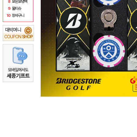
8
보온보냉백
9
물티슈
10
장바구니
대박머니
₩
COUPON
SHOP
모바일에서도
세종기프트