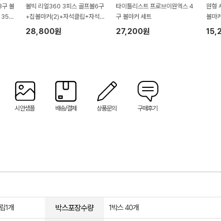
3구 볼
볼빅 리얼360 3피스 골프볼6구
타이틀리스트 프로브이원엑스 4
원형 
35*
+칩볼마커(2)+자석클립+자석
구 볼마커 세트
볼마
티(2) 세트
28,800원
27,200원
15,
시안샘플
배송/결제
상품문의
구매후기
박스포장수량
립1개
1박스 40개