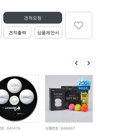
견적요청
견적출력
상품제안서
호 : 641479
상품번호 : 846697