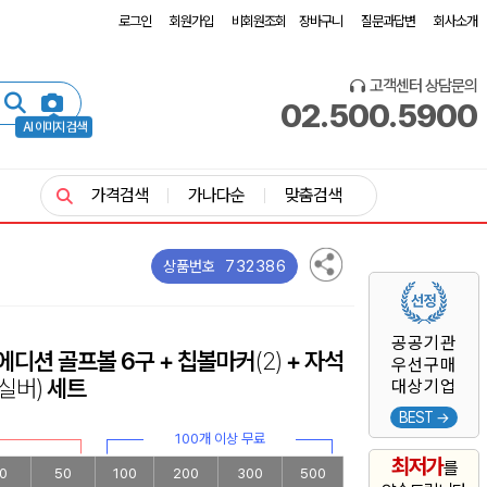
로그인
회원가입
비회원조회
장바구니
질문과답변
회사소개
고객센터 상담문의
02.500.5900
AI 이미지 검색
가격검색
가나다순
맞춤검색
732386
상품번호
공공기관
에디션 골프볼 6구 + 칩볼마커
(2)
+ 자석
우선구매
(실버)
세트
대상기업
BEST →
100개 이상 무료
최저가
를
0
50
100
200
300
500