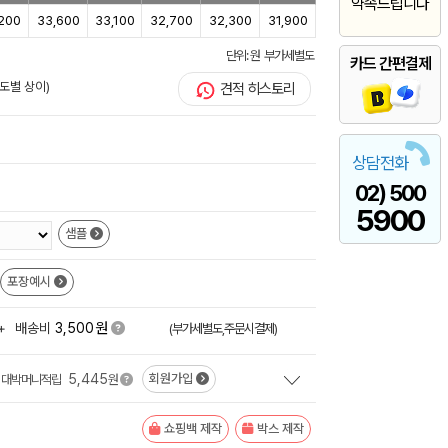
약속드립니다
200
33,600
33,100
32,700
32,300
31,900
단위: 원 부가세별도
카드 간편결제
도별 상이)
견적 히스토리
상담전화
02) 500
5900
샘플
포장예시
원
+
배송비
3,500
(부가세별도,주문시결제)
5,445
회원가입
대박머니적립
원
쇼핑백 제작
박스 제작