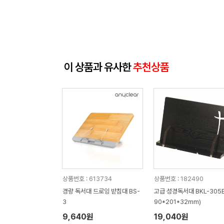
이 상품과 유사한
추천상품
상품번호 : 613734
상품번호 : 182490
경량 독서대 드로잉 받침대 BS-
고급 성경독서대 BKL-305B
3
90*201*32mm)
9,640원
19,040원