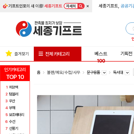
×
세종기프트,
공공기
기프트인포
의 새 이름!
세종기프트
자세히
베스트
기획전
전체 카테고리
즐겨찾기
100
인기카테고리
홈
볼펜/메모/수첩/사무
문구용품
독서대
TOP 10
1
에코백
2
텀블러
3
우산
4
부채
5
보조배터리
6
수건
7
선풍기