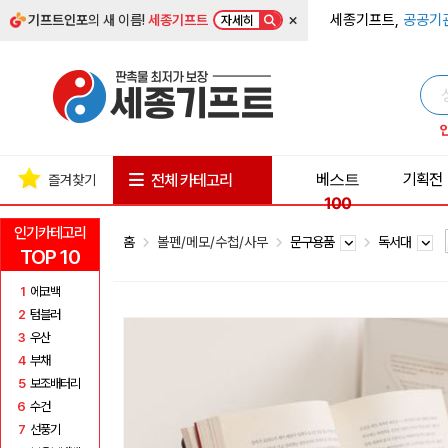
×
세종기프트,
공공기
기프트인포
의 새 이름!
세종기프트
자세히
베스트
기획전
전체 카테고리
즐겨찾기
100
인기카테고리
홈
볼펜/메모/수첩/사무
문구용품
독서대
TOP 10
1
에코백
2
텀블러
3
우산
4
부채
5
보조배터리
6
수건
7
선풍기