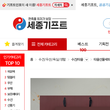
×
세종기프트,
공공기
기프트인포
의 새 이름!
세종기프트
자세히
베스트
기획전
전체 카테고리
즐겨찾기
100
인기카테고리
홈
수건/우산/욕실/생활
수건/타올
타올선물세
TOP 10
1
에코백
2
텀블러
3
우산
4
부채
5
보조배터리
6
수건
7
선풍기