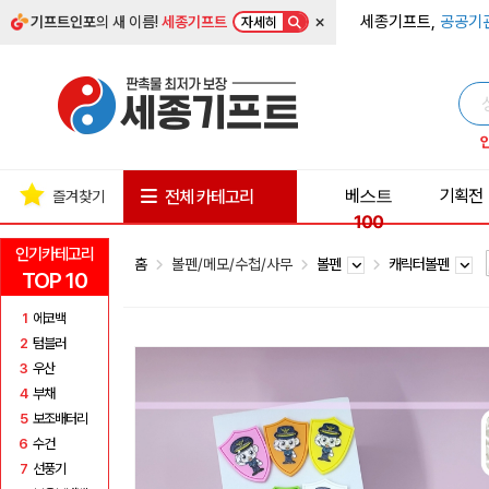
×
세종기프트,
공공기
기프트인포
의 새 이름!
세종기프트
자세히
베스트
기획전
전체 카테고리
즐겨찾기
100
인기카테고리
홈
볼펜/메모/수첩/사무
볼펜
캐릭터볼펜
TOP 10
1
에코백
2
텀블러
3
우산
4
부채
5
보조배터리
6
수건
7
선풍기