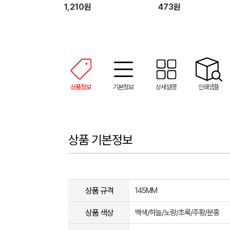
1,210원
473원
상품정보
기본정보
상세설명
인쇄샘플
상품 기본정보
상품 규격
145MM
상품 색상
백색/하늘/노랑/초록/주황/분홍