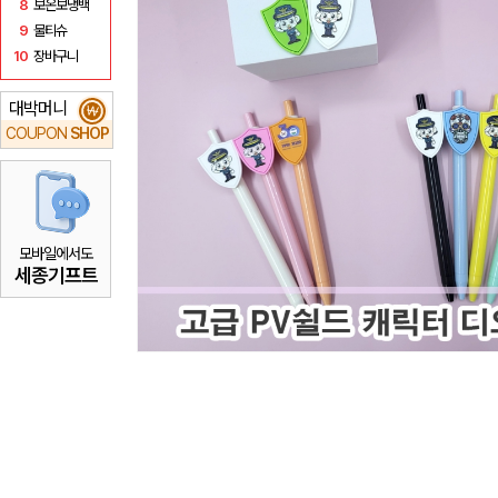
8
보온보냉백
9
물티슈
10
장바구니
대박머니
₩
COUPON
SHOP
모바일에서도
세종기프트