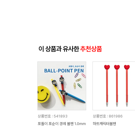
이 상품과 유사한
추천상품
상품번호 : 541893
상품번호 : 861986
포돌이 포순이 경례 볼펜 1.0mm
하트캐릭터볼펜