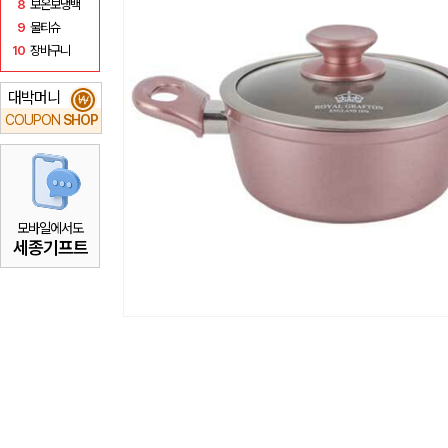
8
보온보냉백
9
물티슈
10
장바구니
대박머니
₩
COUPON
SHOP
모바일에서도
세종기프트