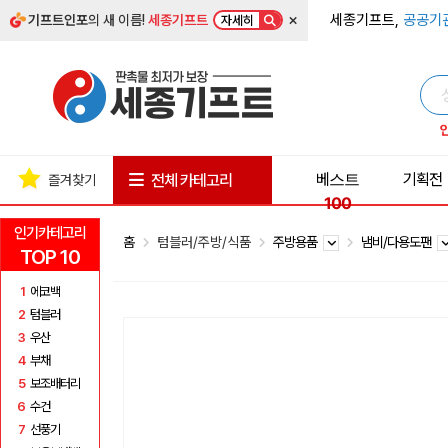
×
세종기프트,
공공기
기프트인포
의 새 이름!
세종기프트
자세히
베스트
기획전
전체 카테고리
즐겨찾기
100
인기카테고리
홈
텀블러/주방/식품
주방용품
냄비/다용도팬
TOP 10
1
에코백
2
텀블러
3
우산
4
부채
5
보조배터리
6
수건
7
선풍기