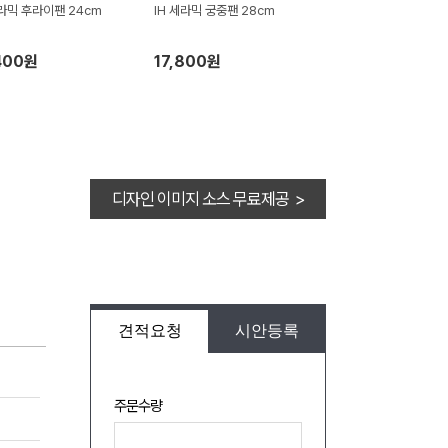
세라믹 후라이팬 24cm
IH 세라믹 궁중팬 28cm
400원
17,800원
디자인 이미지 소스 무료제공 >
견적요청
시안등록
주문수량