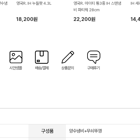
양수냄
영국R. IH 누들팟 4.3L
영국R. 마이티 통3중 IH 스텐냄
IH 
비 파티웍 28cm
18,200원
22,200원
14,
시안샘플
배송/결제
상품문의
구매후기
구성품
양수냄비+무쇠뚜껑