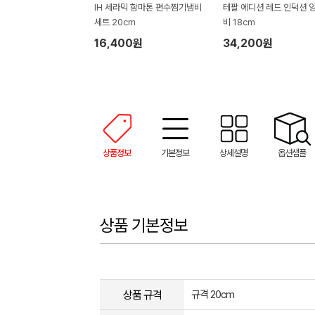
IH 세라믹 함마톤 편수찜기냄비
테팔 에디션 레드 인덕션 
세트 20cm
비 18cm
16,400원
34,200원
상품정보
기본정보
상세설명
옵션샘플
상품 기본정보
상품 규격
규격 20cm