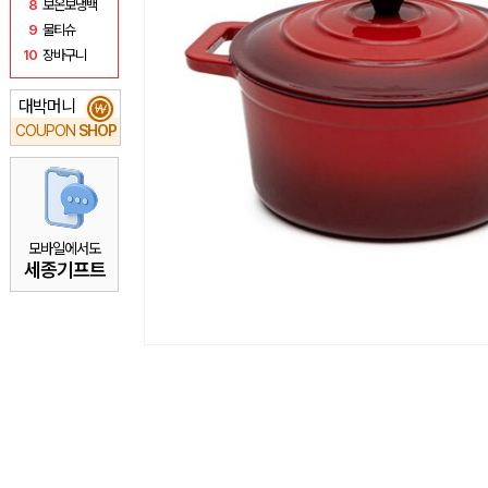
8
보온보냉백
9
물티슈
10
장바구니
대박머니
₩
COUPON
SHOP
모바일에서도
세종기프트