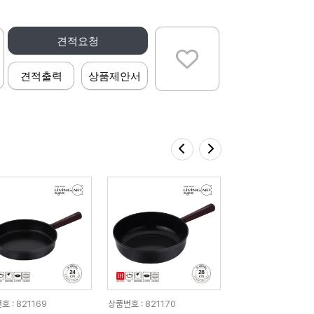
견적요청
견적출력
상품제안서
 : 821169
상품번호 : 821170