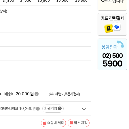
31,800
31,000
30,500
30,000
29,600
약속드립니다
상이)
카드 간편결제
상담전화
02) 500
5900
원
+
배송비
20,000
(부가세별도,주문시결제)
10,260
회원가입
대박머니적립
원
쇼핑백 제작
박스 제작