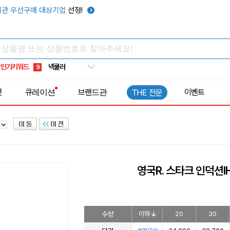
키캡
5
관 우선구매 대상기업
선정!
우산
6
텀블러
7
쿨토시
8
인기키워드
넥쿨러
9
타포린가방
10
전
큐레이션
브랜드관
이벤트
THE 전문
선풍기
1
영국R. 스타크 인덕션I
수량
이하
20
30