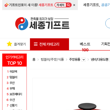
×
세종기프트,
공공기
기프트인포
의 새 이름!
세종기프트
자세히
베스트
기획
전체 카테고리
즐겨찾기
100
인기카테고리
홈
텀블러/주방/식품
주방용품
냄비/다용도팬
TOP 10
1
에코백
2
텀블러
3
우산
4
부채
5
보조배터리
6
수건
7
선풍기