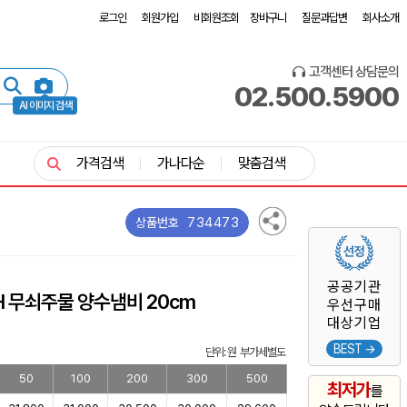
로그인
회원가입
비회원조회
장바구니
질문과답변
회사소개
고객센터 상담문의
02.500.5900
AI 이미지 검색
가격검색
가나다순
맞춤검색
734473
상품번호
공공기관
H 무쇠주물 양수냄비 20cm
우선구매
대상기업
BEST →
단위: 원 부가세별도
50
100
200
300
500
최저가
를