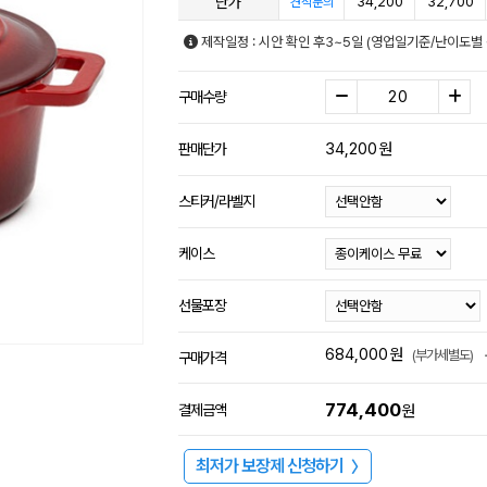
단가
34,200
32,700
견적문의
제작일정 : 시안 확인 후3~5일 (영업일기준/난이도별 
구매수량
34,200
원
판매단가
스티커/라벨지
케이스
선물포장
684,000
원
(부가세별도)
구매가격
774,400
결제금액
원
최저가 보장제 신청하기
〉