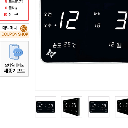
8
보온보냉백
9
물티슈
10
장바구니
대박머니
₩
COUPON
SHOP
모바일에서도
세종기프트