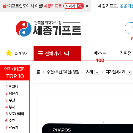
×
세종기프트,
공공기
기프트인포
의 새 이름!
세종기프트
자세히
베스트
기획전
전체 카테고리
즐겨찾기
100
인기카테고리
홈
수건/우산/욕실/생활
시계
디지털벽시계
TOP 10
1
에코백
2
텀블러
3
우산
4
부채
5
보조배터리
6
수건
7
선풍기