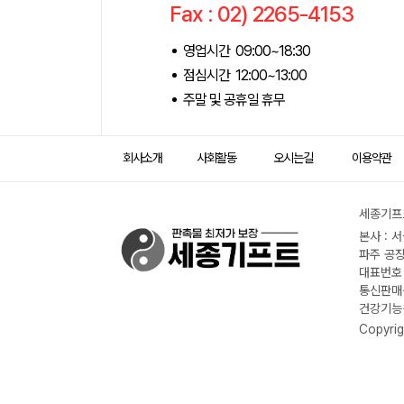
Fax : 02) 2265-4153
영업시간 09:00~18:30
점심시간 12:00~13:00
주말 및 공휴일 휴무
회사소개
사회활동
오시는길
이용약관
세종기프트
본사 : 
파주 공장
대표번호 :
통신판매신
건강기능식
Copyrig