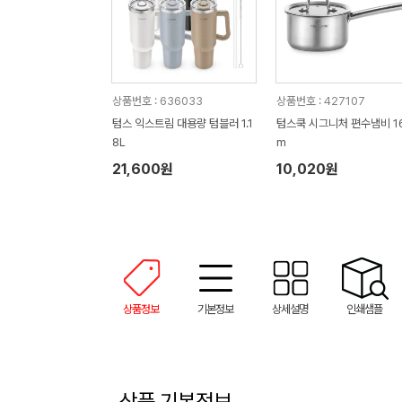
상품번호 : 636033
상품번호 : 427107
텀스 익스트림 대용량 텀블러 1.1
텀스쿡 시그니처 편수냄비 1
8L
m
21,600원
10,020원
상품정보
기본정보
상세설명
인쇄샘플
상품 기본정보