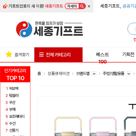
×
세종기프트,
공공기
기프트인포
의 새 이름!
세종기프트
자세히
베스트
기획전
전체 카테고리
즐겨찾기
100
인기카테고리
홈
상품큐레이션
브랜드별
주방/생활용품
TOP 10
1
에코백
2
텀블러
3
우산
4
부채
5
보조배터리
6
수건
7
선풍기