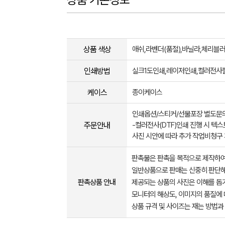
상품 색상
애쉬,라벤더(품절),바닐라,체리블
인쇄방법
실크1도인쇄,레이저인쇄,컬러전사
케이스
종이케이스
인쇄옵션/스티커/선물포장 별도문
주문안내
-컬러전사(DTF)인쇄 진행 시 텍스
사진 시안에 따라 추가 작업비청구
판촉물은 판촉을 목적으로 제작하여
일반상품으로 판매는 신중히 판단해
판촉상품 안내
제공되는 상품의 사진은 이해를 
모니터의 해상도, 이미지의 품질에 
상품 규격 및 사이즈는 재는 방법과