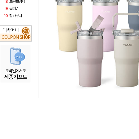
8
보온보냉백
9
물티슈
10
장바구니
대박머니
₩
COUPON
SHOP
모바일에서도
세종기프트