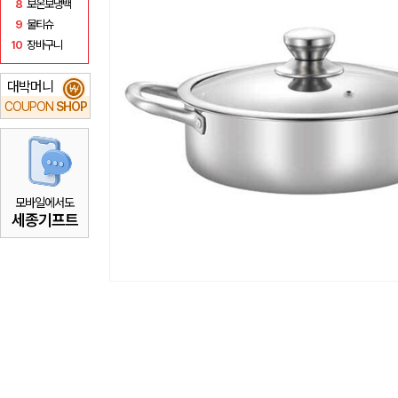
8
보온보냉백
9
물티슈
10
장바구니
대박머니
₩
COUPON
SHOP
모바일에서도
세종기프트