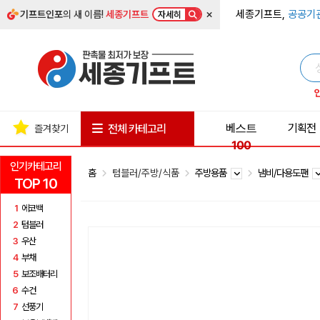
×
세종기프트,
공공기
기프트인포
의 새 이름!
세종기프트
자세히
베스트
기획전
전체 카테고리
즐겨찾기
100
인기카테고리
홈
텀블러/주방/식품
주방용품
냄비/다용도팬
TOP 10
1
에코백
2
텀블러
3
우산
4
부채
5
보조배터리
6
수건
7
선풍기