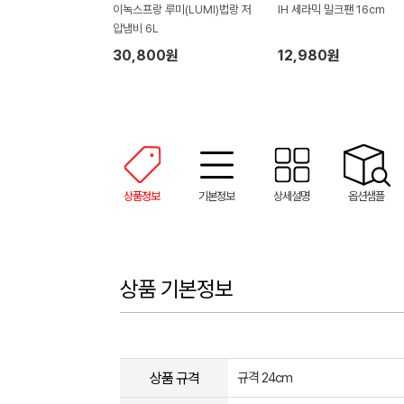
이녹스프랑 루미(LUMI)법랑 저
IH 세라믹 밀크팬 16cm
압냄비 6L
30,800원
12,980원
상품정보
기본정보
상세설명
옵션샘플
상품 기본정보
상품 규격
규격 24cm