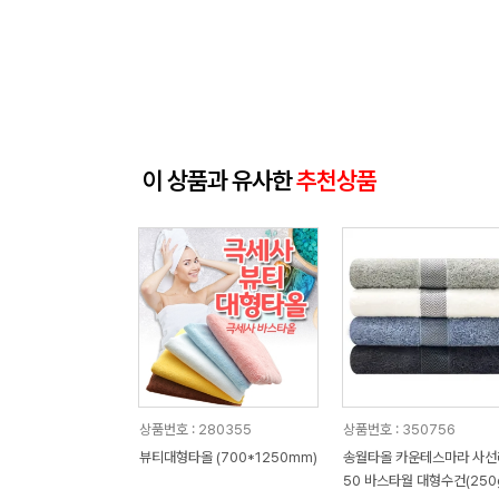
이 상품과 유사한
추천상품
상품번호 : 280355
상품번호 : 350756
뷰티대형타올 (700*1250mm)
송월타올 카운테스마라 사선
50 바스타월 대형수건(250