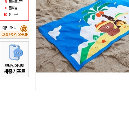
8
보온보냉백
9
물티슈
10
장바구니
대박머니
₩
COUPON
SHOP
모바일에서도
세종기프트