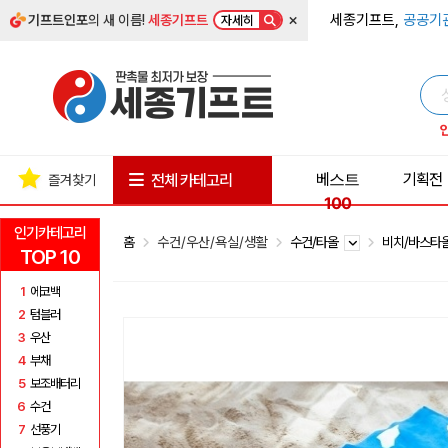
×
세종기프트,
공공기
기프트인포
의 새 이름!
세종기프트
자세히
베스트
기획전
전체 카테고리
즐겨찾기
100
인기카테고리
홈
수건/우산/욕실/생활
수건/타올
비치/바스타
TOP 10
1
에코백
2
텀블러
3
우산
4
부채
5
보조배터리
6
수건
7
선풍기