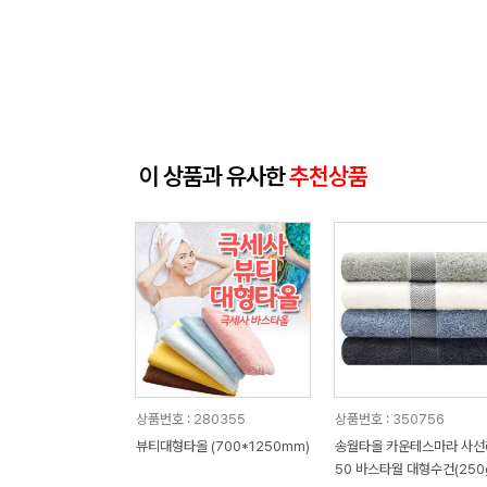
이 상품과 유사한
추천상품
상품번호 : 280355
상품번호 : 350756
뷰티대형타올 (700*1250mm)
송월타올 카운테스마라 사선
50 바스타월 대형수건(250