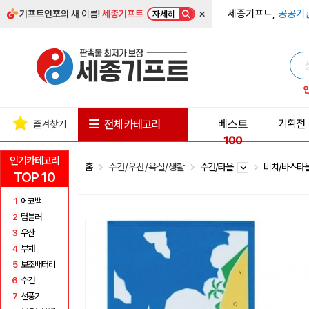
×
세종기프트,
공공기
기프트인포
의 새 이름!
세종기프트
자세히
베스트
기획전
전체 카테고리
즐겨찾기
100
인기카테고리
홈
수건/우산/욕실/생활
수건/타올
비치/바스타
TOP 10
1
에코백
2
텀블러
3
우산
4
부채
5
보조배터리
6
수건
7
선풍기