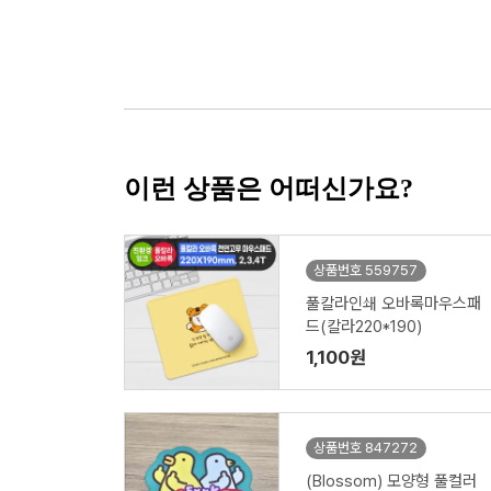
이런 상품은 어떠신가요?
상품번호 559757
풀칼라인쇄 오바록마우스패
드(칼라220*190)
1,100원
상품번호 847272
(Blossom) 모양형 풀컬러