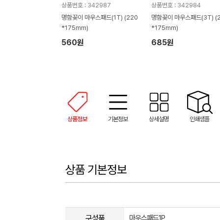
상품번호 : 342987
상품번호 : 342984
명함꽂이 마우스패드(1T) (220
명함꽂이 마우스패드(3T) (
*175mm)
*175mm)
560원
685원
상품정보
기본정보
상세설명
인쇄샘플
상품 기본정보
구성품
마우스패드1P