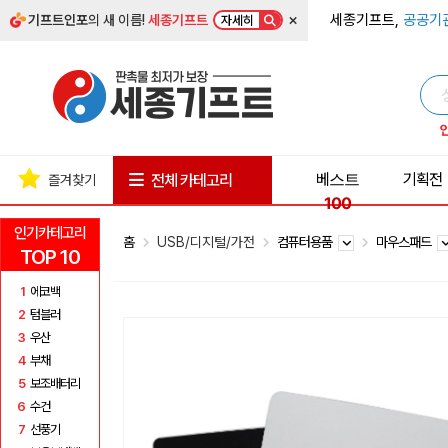
×
세종기프트,
공공기
기프트인포
의 새 이름!
세종기프트
자세히
베스트
기획전
전체 카테고리
즐겨찾기
100
인기카테고리
홈
USB/디지털/가전
컴퓨터용품
마우스패드
TOP 10
1
에코백
2
텀블러
3
우산
4
부채
5
보조배터리
6
수건
7
선풍기