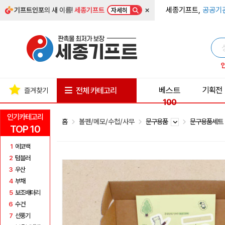
×
세종기프트,
공공기
기프트인포
의 새 이름!
세종기프트
자세히
베스트
기획전
전체 카테고리
즐겨찾기
100
인기카테고리
홈
볼펜/메모/수첩/사무
문구용품
문구용품세
TOP 10
1
에코백
2
텀블러
3
우산
4
부채
5
보조배터리
6
수건
7
선풍기