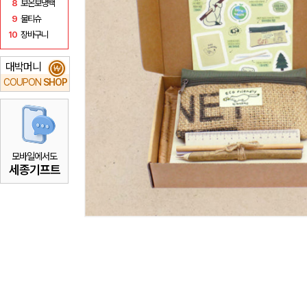
8
보온보냉백
9
물티슈
10
장바구니
대박머니
₩
COUPON
SHOP
모바일에서도
세종기프트