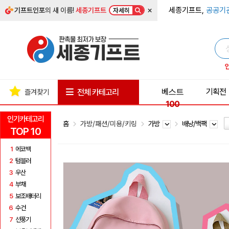
×
세종기프트,
공공기
기프트인포
의 새 이름!
세종기프트
자세히
베스트
기획전
전체 카테고리
즐겨찾기
100
인기카테고리
홈
가방/패션/미용/키링
가방
배낭/백팩
TOP 10
1
에코백
2
텀블러
3
우산
4
부채
5
보조배터리
6
수건
7
선풍기