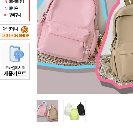
8
보온보냉백
9
물티슈
10
장바구니
대박머니
₩
COUPON
SHOP
모바일에서도
세종기프트