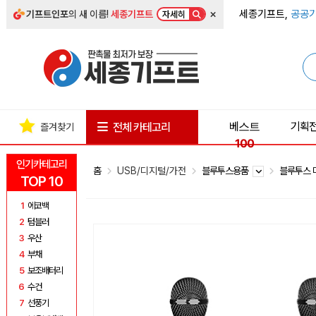
×
세종기프트,
공공기
기프트인포
의 새 이름!
세종기프트
자세히
베스트
기획
전체 카테고리
즐겨찾기
100
인기카테고리
홈
USB/디지털/가전
블루투스용품
블루투스
TOP 10
1
에코백
2
텀블러
3
우산
4
부채
5
보조배터리
6
수건
7
선풍기