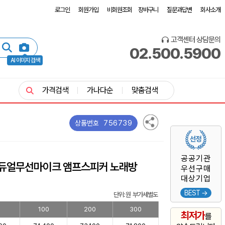
로그인
회원가입
비회원조회
장바구니
질문과답변
회사소개
고객센터 상담문의
02.500.5900
AI 이미지 검색
가격검색
가나다순
맞춤검색
756739
상품번호
공공기관
30 듀얼무선마이크 앰프스피커 노래방
우선구매
대상기업
BEST →
단위: 원 부가세별도
100
200
300
최저가
를