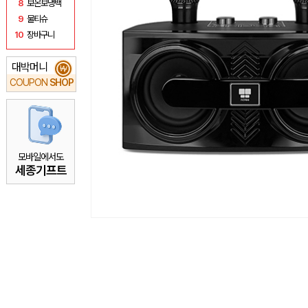
8
보온보냉백
9
물티슈
10
장바구니
대박머니
₩
COUPON
SHOP
모바일에서도
세종기프트