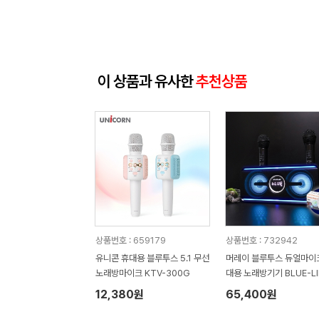
이 상품과 유사한
추천상품
상품번호 : 659179
상품번호 : 732942
유니콘 휴대용 블루투스 5.1 무선
머레이 블루투스 듀얼마이
노래방마이크 KTV-300G
대용 노래방기기 BLUE-LI
usb형 미니 미러볼
12,380원
65,400원