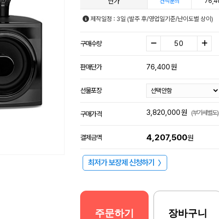
단가
76,4
견적문의
제작일정 : 3일 (발주 후/영업일기준/난이도별 상이)
구매수량
76,400
원
판매단가
선물포장
3,820,000
원
(부가세별도)
구매가격
4,207,500
결제금액
원
최저가 보장제 신청하기
〉
주문하기
장바구니