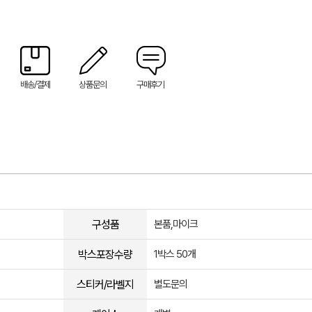
배송/결제
상품문의
구매후기
구성품
본품,마이크
박스포장수량
1박스 50개
스티커/라벨지
별도문의