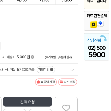
00
74,400
73,100
71,800
약속드립니다
카드 간편결제
상담전화
02) 500
5900
원
+
배송비
5,000
(부가세별도,주문시결제)
57,300
회원가입
대박머니적립
원
쇼핑백 제작
박스 제작
견적요청