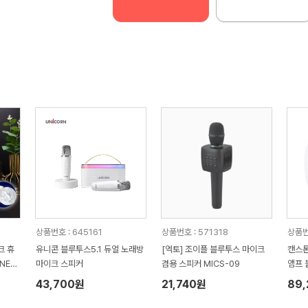
상품번호 : 645161
상품번호 : 571318
상품번
크 휴
유니콘 블루투스5.1 듀얼 노래방
[엑토] 조이플 블루투스 마이크
캔스톤
NE+
마이크 스피커
겸용 스피커 MICS-09
앰프 
43,700원
21,740원
89