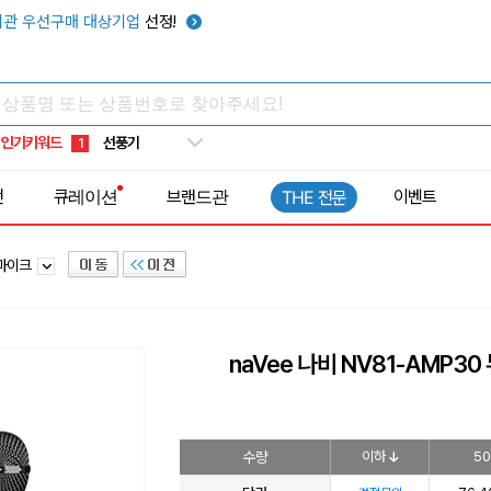
관 우선구매 대상기업
선정!
타포린가방
10
선풍기
1
인기키워드
부채
2
썬캡
3
전
큐레이션
브랜드관
이벤트
THE 전문
보온보냉백
4
키캡
5
 마이크
우산
6
텀블러
7
쿨토시
8
naVee 나비 NV81-AMP
넥쿨러
9
타포린가방
10
선풍기
1
수량
이하
50