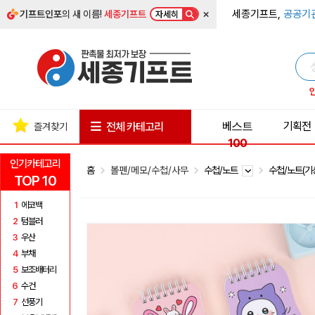
×
세종기프트,
공공기
기프트인포
의 새 이름!
세종기프트
자세히
베스트
기획전
전체 카테고리
즐겨찾기
100
인기카테고리
홈
볼펜/메모/수첩/사무
수첩/노트
수첩/노트(기
TOP 10
1
에코백
2
텀블러
3
우산
4
부채
5
보조배터리
6
수건
7
선풍기