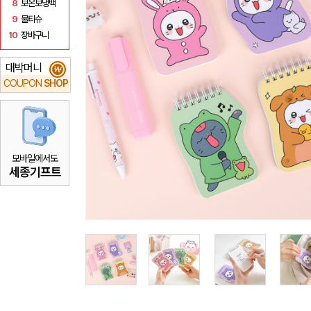
8
보온보냉백
9
물티슈
10
장바구니
대박머니
₩
COUPON
SHOP
모바일에서도
세종기프트