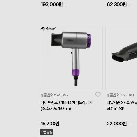
193,000
원
62,300
원
~
~
상품번호
549392
상품번호
762081
마이프랜드_618HD 헤어드라이기
비달사순 2200W 
(180x79x250mm)
SD1512BK
15,700
원
22,000
원
~
~
쿠폰증정