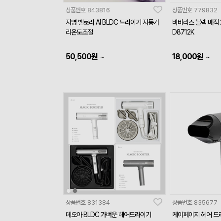
상품번호
843816
상품번호
779832
자영 벨로라 AI BLDC 드라이기 자동거
바비리스 블랙 매직 
리온도조절
D8712K
50,500
원
18,000
원
~
~
상품번호
831384
상품번호
835677
데오아 BLDC 가벼운 헤어드라이기
케이페이지 헤어 드라