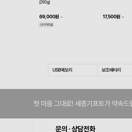
(290g)
69,000
원
17,500
원
~
~
스티커무료
USB메모리
보조배터리
첫 마음 그대로! 세종기프트가 약속드
문의 · 상담전화