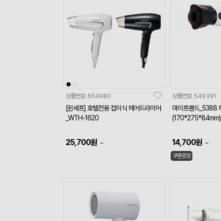
상품번호
654980
상품번호
549391
[윈세프] 호텔전용 접이식 헤어드라이어
마이프랜드_5388
_WTH-1620
(170*275*84mm)
25,700
원
14,700
원
~
~
쿠폰증정