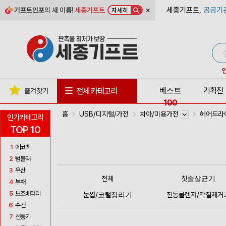
×
세종기프트,
공공기
기프트인포
의 새 이름!
세종기프트
자세히
베스트
기획전
전체 카테고리
즐겨찾기
100
홈
USB/디지털/가전
치아/미용가전
헤어드라
인기카테고리
TOP 10
1
에코백
2
텀블러
3
우산
전체
칫솔살균기
4
부채
5
보조배터리
눈썹/코털정리기
진동클렌저/각질제거
6
수건
7
선풍기