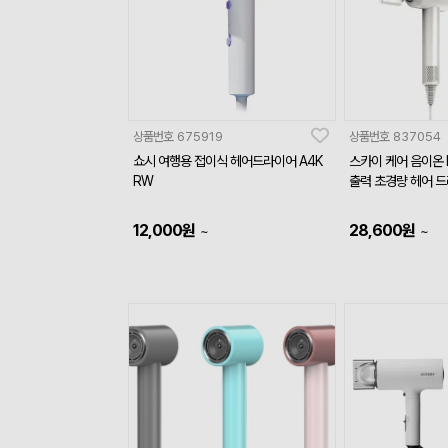
상품번호
675919
상품번호
837054
쇼시 여행용 접이식 헤어드라이어 A4K
스카이 케어 음이온 B
RW
출력 초경량 헤어 
12,000
원
28,600
원
~
~