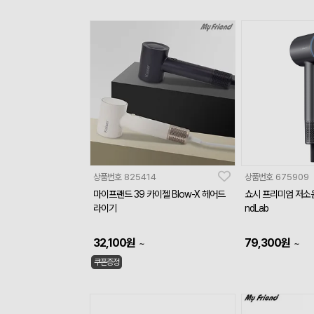
상품번호
825414
상품번호
675909
마이프랜드 39 카이젤 Blow-X 헤어드
쇼시 프리미엄 저소
라이기
ndLab
32,100
원
79,300
원
~
~
쿠폰증정