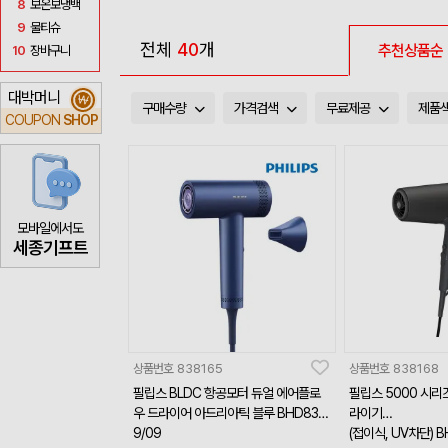
8
보온보냉백
9
물티슈
전체
40
개
추천상품순
10
장바구니
대박머니
₩
구매수량
가격검색
무료제공
제품
COUPON
SHOP
모바일에서도
세종기프트
상품번호
838165
상품번호
838168
필립스 BLDC 항공모터 듀얼 에어플로
필립스 5000 시리
우 드라이어 아드리아틱 블루 BHD83
라이기
9/09
(접이식, UV차단) B