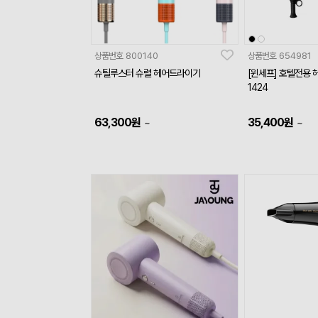
상품번호
800140
상품번호
654981
슈틸루스터 슈럴 헤어드라이기
[윈세프] 호텔전용 
1424
63,300
원
35,400
원
~
~