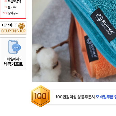
8
보온보냉백
9
물티슈
10
장바구니
대박머니
₩
COUPON
SHOP
모바일에서도
세종기프트
100만원이상 상품주문시
모바일쿠폰 