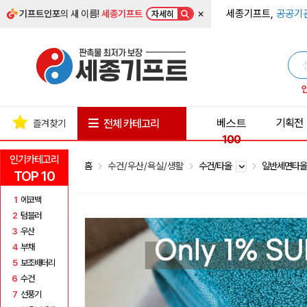
×
세종기프트,
공공기
기프트인포
의 새 이름!
세종기프트
자세히
베스트
기획전
전체 카테고리
즐겨찾기
100
인기카테고리
홈
수건/우산/욕실/생활
수건/타올
일반세면타
TOP 10
1
에코백
2
텀블러
3
우산
4
부채
5
보조배터리
6
수건
7
선풍기