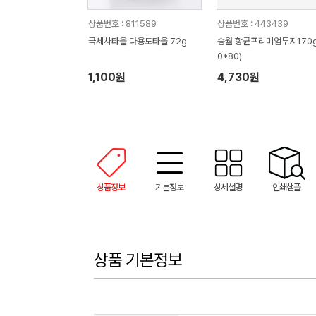
상품번호 : 811589
상품번호 : 443439
극세사타올 다용도타올 72g
송월 항균프리미엄무지170g 
0*80)
1,100원
4,730원
상품정보
기본정보
상세설명
인쇄샘플
상품 기본정보