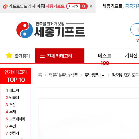
×
세종기프트,
공공기
기프트인포
의 새 이름!
세종기프트
자세히
베스트
기획전
전체 카테고리
즐겨찾기
100
인기카테고리
홈
텀블러/주방/식품
주방용품
칼/가위/조리도
TOP 10
1
에코백
2
텀블러
3
우산
4
부채
5
보조배터리
6
수건
7
선풍기