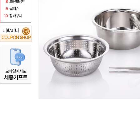
8
보온보냉백
9
물티슈
10
장바구니
대박머니
₩
COUPON
SHOP
모바일에서도
세종기프트