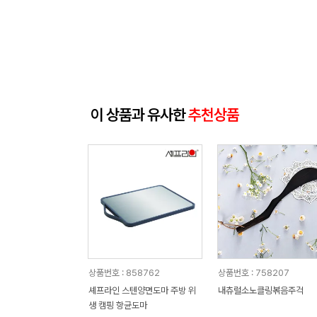
이 상품과 유사한
추천상품
상품번호 : 858762
상품번호 : 758207
셰프라인 스텐양면도마 주방 위
내츄럴소노클링볶음주걱
생 캠핑 항균도마