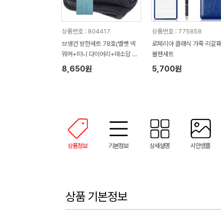
상품번호 : 804417
상품번호 : 775858
브생건 방한세트 78호(벨벳 넥
로페리아 클래식 가죽 리갈패
워머+미니 다이어리+따소담 무
볼펜세트
릎담요)
8,650원
5,700원
상품정보
기본정보
상세설명
시안샘플
상품 기본정보