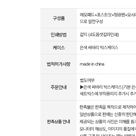
메모패드+포스트잇+형광펜+모서리
구성품
으로 알찬구성
인쇄방법
겉지 (4도옵셋칼라인쇄)
케이스
은색 싸바리 박스케이스
법적허가사항
made in china
별도여부
주문안내
▶은색 싸바리 박스케이스(기본 은색
세트박스에 부착용띠지 추가시 추
판촉물은 판촉을 목적으로 제작하여
일반상품으로 판매는 신중히 판단해
판촉상품 안내
제공되는 상품의 사진은 이해를 
모니터의 해상도, 이미지의 품질에 