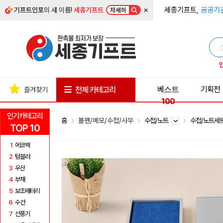
×
세종기프트,
공공기
기프트인포
의 새 이름!
세종기프트
자세히
베스트
기획전
전체 카테고리
즐겨찾기
100
인기카테고리
홈
볼펜/메모/수첩/사무
수첩/노트
수첩/노트세
TOP 10
1
에코백
2
텀블러
3
우산
4
부채
5
보조배터리
6
수건
7
선풍기