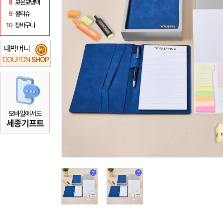
8
보온보냉백
9
물티슈
10
장바구니
대박머니
₩
COUPON
SHOP
모바일에서도
세종기프트