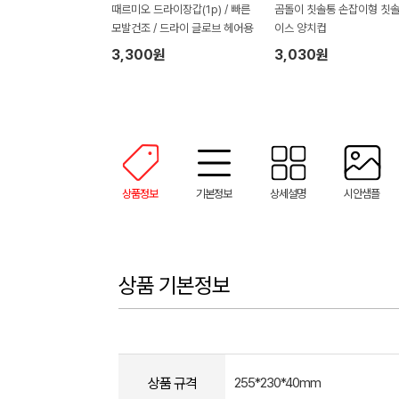
때르미오 드라이장갑(1p) / 빠른
곰돌이 칫솔통 손잡이형 칫
모발건조 / 드라이 글로브 헤어용
이스 양치컵
3,300원
3,030원
상품정보
기본정보
상세설명
시안샘플
상품 기본정보
상품 규격
255*230*40mm