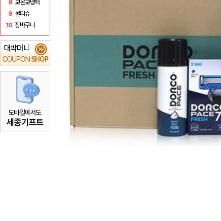
8
보온보냉백
9
물티슈
10
장바구니
대박머니
₩
COUPON
SHOP
모바일에서도
세종기프트