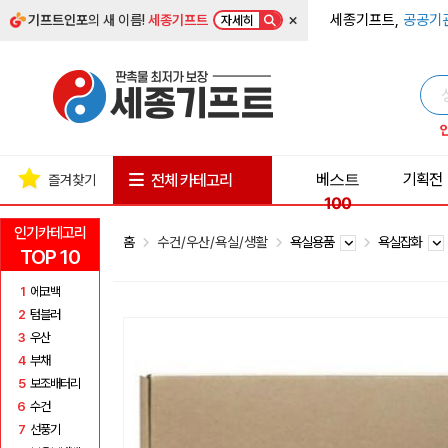
×
세종기프트,
공공기
기프트인포
의 새 이름!
세종기프트
자세히
베스트
기획전
전체 카테고리
즐겨찾기
100
인기카테고리
홈
수건/우산/욕실/생활
욕실용품
욕실잡화
TOP 10
1
에코백
2
텀블러
3
우산
4
부채
5
보조배터리
6
수건
7
선풍기