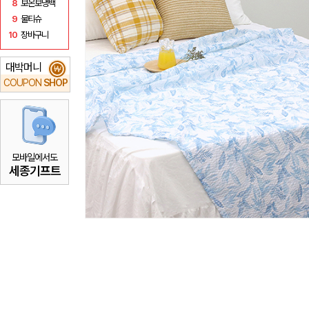
8
보온보냉백
9
물티슈
10
장바구니
대박머니
₩
COUPON
SHOP
모바일에서도
세종기프트