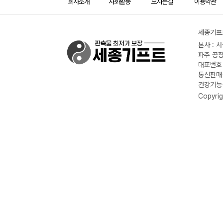
회사소개
사회활동
오시는길
이용약관
세종기프트
본사 : 
파주 공장
대표번호 :
통신판매신
건강기능식
Copyrig