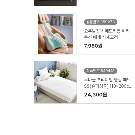
상품번호 859273
요추받침대 메모리폼 허리
쿠션 베개 자세교정
7,980원
상품번호 840413
루나쿨 프리미엄 냉감 패드
SS(슈퍼싱글) 110x200c
m
24,300원