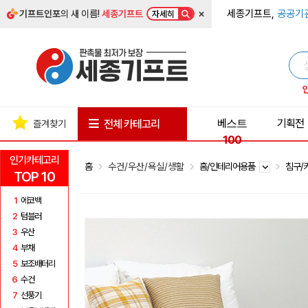
×
세종기프트,
공공기
기프트인포
의 새 이름!
세종기프트
자세히
베스트
기획전
전체 카테고리
즐겨찾기
100
인기카테고리
홈
수건/우산/욕실/생활
홈/인테리어용품
침구/
TOP 10
1
에코백
2
텀블러
3
우산
4
부채
5
보조배터리
6
수건
7
선풍기