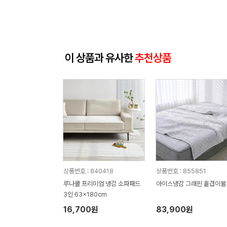
이 상품과 유사한
추천상품
상품번호 : 840418
상품번호 : 855851
루나쿨 프리미엄 냉감 소파패드
아이스냉감 그래핀 홑겹이불
3인 63x180cm
16,700원
83,900원