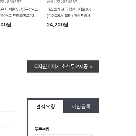
호 : 839657
상품번호 : 853887
유 머쉬룸 5단양우산+스
레스쁘리 고급 텀블러세트 KK
카페투고 트래블머그236
(슈어그립텀블러+메종프랑세즈
양우산)
100원
24,200원
디자인 이미지 소스 무료제공 >
견적요청
시안등록
주문수량