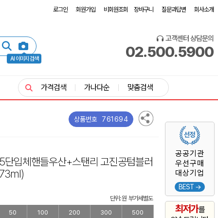
로그인
회원가입
비회원조회
장바구니
질문과답변
회사소개
고객센터 상담문의
02.500.5900
AI 이미지 검색
가격검색
가나다순
맞춤검색
761694
상품번호
공공기관
오5단입체핸들우산+스탠리 고진공텀블러
우선구매
73ml)
대상기업
BEST →
단위: 원 부가세별도
최저가
를
50
100
200
300
500