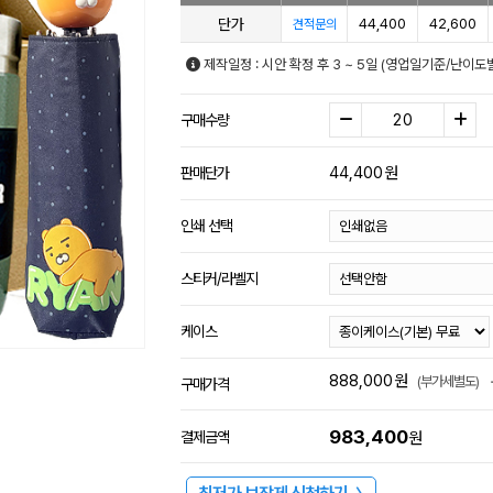
단가
44,400
42,600
견적문의
제작일정 : 시안 확정 후 3 ~ 5일 (영업일기준/난이도
구매수량
44,400
원
판매단가
인쇄 선택
스티커/라벨지
케이스
888,000
원
(부가세별도)
구매가격
983,400
결제금액
원