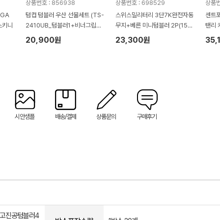
상품번호 : 856938
상품번호 : 698529
상품번
GA
텀컵 텀블러 우산 선물세트 (TS-
스위스밀리터리 3단7K완전자동
센트포
스키니
2410UB_텀블러1+비너그립미
무지+베른 미니텀블러 2P(150
탠리 
니우산1)
ml) 세트
세트
20,900원
23,300원
35,
시안샘플
배송/결제
상품문의
구매후기
 고진공텀블러4