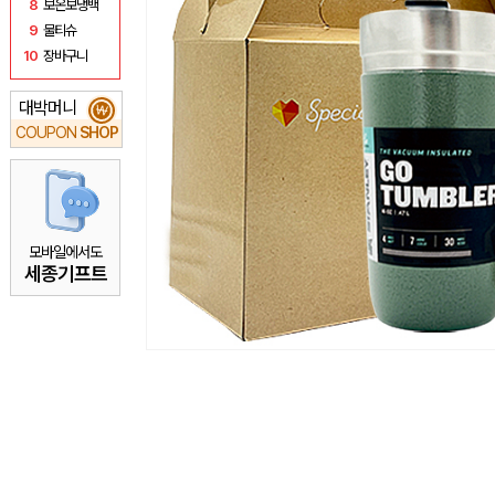
8
보온보냉백
9
물티슈
10
장바구니
대박머니
₩
COUPON
SHOP
모바일에서도
세종기프트