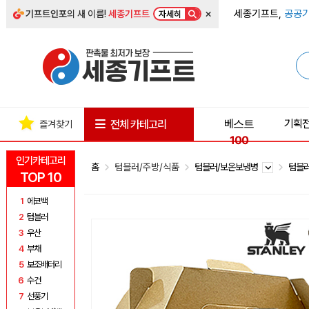
×
세종기프트,
공공기
기프트인포
의 새 이름!
세종기프트
자세히
베스트
기획
전체 카테고리
즐겨찾기
100
인기카테고리
홈
텀블러/주방/식품
텀블러/보온보냉병
텀블
TOP 10
1
에코백
2
텀블러
3
우산
4
부채
5
보조배터리
6
수건
7
선풍기