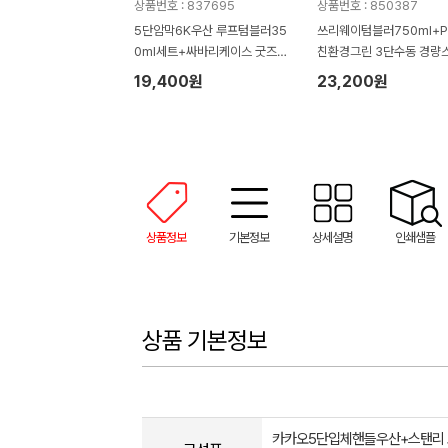
상품번호 : 837695
상품번호 : 850387
5단암막6K우산 루프텀블러35
쓰리웨이텀블러750ml+P
0ml세트+싸바리케이스 굿즈세
친환경그린 3단수동 경량
트
19,400원
23,200원
상품정보
기본정보
상세설명
인쇄샘플
상품 기본정보
카카오5단입체핸들우산+스탠리