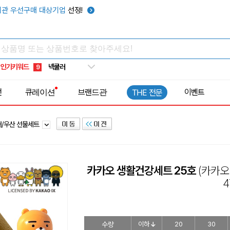
키캡
5
관 우선구매 대상기업
선정!
우산
6
텀블러
7
쿨토시
8
인기키워드
넥쿨러
9
타포린가방
10
전
큐레이션
브랜드관
이벤트
THE 전문
선풍기
1
러/우산 선물세트
카카오 생활건강세트 25호
(카카
4
수량
이하
20
30