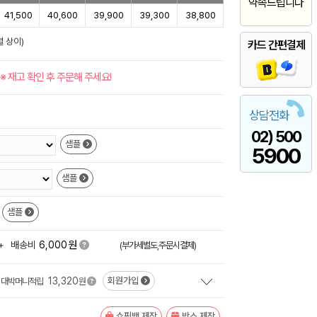
약속드립니다
41,500
40,600
39,900
39,300
38,800
별 상이)
카드 간편결제
※ 재고 확인 후 주문해 주세요!
상담전화
02) 500
샘플
5900
샘플
샘플
원
+
배송비
6,000
(부가세별도,주문시결제)
13,320
회원가입
대박머니적립
원
쇼핑백 제작
박스 제작