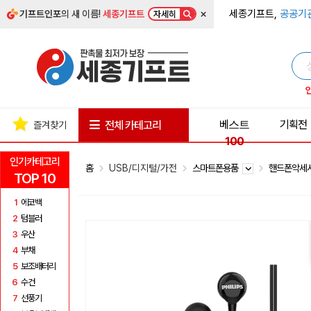
×
세종기프트,
공공기
기프트인포
의 새 이름!
세종기프트
자세히
베스트
기획전
전체 카테고리
즐겨찾기
100
인기카테고리
홈
USB/디지털/가전
스마트폰용품
핸드폰악세
TOP 10
1
에코백
2
텀블러
3
우산
4
부채
5
보조배터리
6
수건
7
선풍기