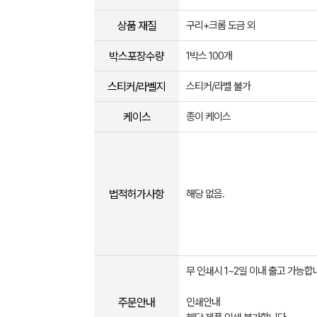
상품 재질
구리+크롬 도금 외
박스포장수량
1박스 100개
스티커/라벨지
스티커/라벨 불가
케이스
종이 케이스
법적허가사항
해당 없음.
무 인쇄시 1~2일 이내 출고 가능합
주문안내
인쇄안내