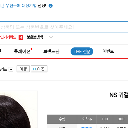
타포린가방
10
관 우선구매 대상기업
선정!
선풍기
1
부채
2
썬캡
3
인기키워드
보온보냉백
4
키캡
5
전
큐레이션
브랜드관
이벤트
THE 전문
우산
6
텀블러
7
스카프
쿨토시
8
넥쿨러
9
타포린가방
10
NS 귀
선풍기
1
수량
이하
100
300