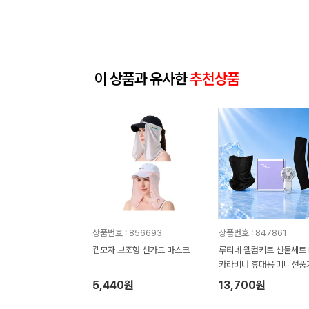
이 상품과 유사한
추천상품
상품번호 : 856693
상품번호 : 847861
캡모자 보조형 선가드 마스크
루티네 웰컴키트 선물세트 
카라비너 휴대용 미니선풍
스크+냉장고쿨토시
5,440원
13,700원