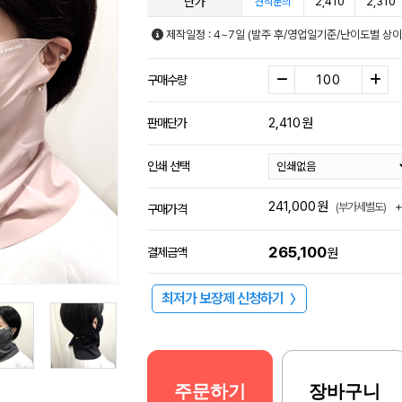
단가
2,410
2,310
견적문의
제작일정 : 4~7일 (발주 후/영업일기준/난이도별 상이
구매수량
2,410
원
판매단가
인쇄 선택
241,000
원
(부가세별도)
구매가격
265,100
결제금액
원
최저가 보장제 신청하기
〉
주문하기
장바구니