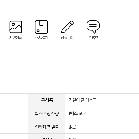
시안샘플
배송/결제
상품문의
구매후기
구성품
귀걸이 쿨 마스크
박스포장수량
1박스 50개
스티커/라벨지
없음