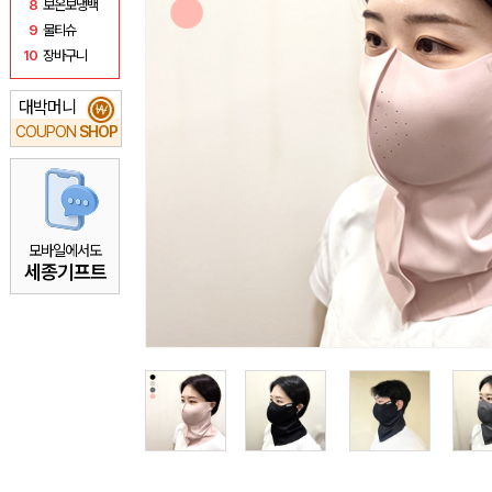
8
보온보냉백
9
물티슈
10
장바구니
대박머니
₩
COUPON
SHOP
모바일에서도
세종기프트