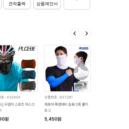
견적출력
상품제안서
호 : 432904
상품번호 : 837281
드] 귀걸이 스포츠 마스크
레포마 폭염대비 실용 2종 쿨키
1
트 C
490원
5,450원