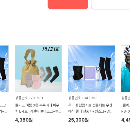
상품번호 : 791531
상품번호 : 847953
상품번
LED
플씨드 여름 3종 복주머니 파우
루티네 웰컴키트 선물세트 우산
[플씨
기+썬
치 L세트 (귀걸이 쿨마스크+투밴
애착 핸디 선풍기+썬스크+냉장
PS-0
드 쿨토시)
고쿨토시
4,380원
25,300원
4,