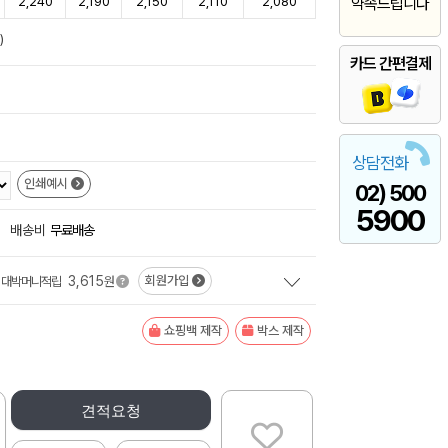
2,240
2,190
2,150
2,110
2,080
약속드립니다
)
카드 간편결제
상담전화
인쇄예시
02) 500
5900
+
배송비
무료배송
3,615
회원가입
대박머니적립
원
쇼핑백 제작
박스 제작
견적요청