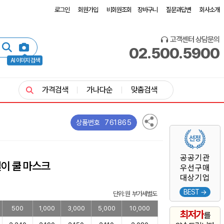
로그인
회원가입
비회원조회
장바구니
질문과답변
회사소개
고객센터 상담문의
02.500.5900
AI 이미지 검색
가격검색
가나다순
맞춤검색
761865
상품번호
공공기관
걸이 쿨 마스크
우선구매
대상기업
BEST →
단위: 원 부가세별도
500
1,000
3,000
5,000
10,000
최저가
를