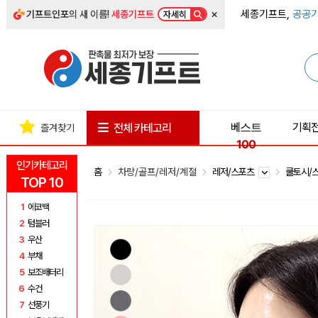
×
세종기프트,
공공기
기프트인포
의 새 이름!
세종기프트
자세히
베스트
기획
전체 카테고리
즐겨찾기
100
인기카테고리
홈
차량/골프/레저/계절
레저/스포츠
쿨토시/
TOP 10
1
에코백
2
텀블러
3
우산
4
부채
5
보조배터리
6
수건
7
선풍기