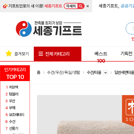
×
세종기프트,
공공기
기프트인포
의 새 이름!
세종기프트
자세히
베스트
기획전
전체 카테고리
즐겨찾기
100
인기카테고리
홈
수건/우산/욕실/생활
수건/타올
일반세면타
TOP 10
1
에코백
2
텀블러
3
우산
4
부채
5
보조배터리
6
수건
7
선풍기