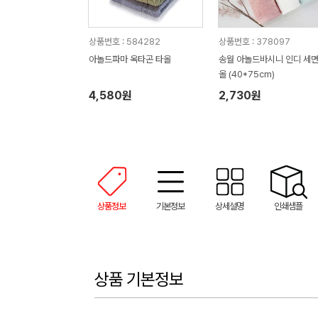
상품번호 : 584282
상품번호 : 378097
아놀드파마 옥타곤 타올
송월 아놀드바시니 인디 세
올 (40*75cm)
4,580원
2,730원
상품정보
기본정보
상세설명
인쇄샘플
상품 기본정보