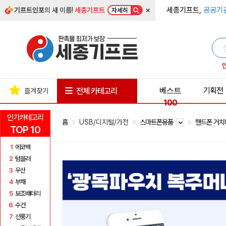
×
세종기프트,
공공기
기프트인포
의 새 이름!
세종기프트
자세히
베스트
기획전
전체 카테고리
즐겨찾기
100
인기카테고리
홈
USB/디지털/가전
스마트폰용품
핸드폰 거
TOP 10
1
에코백
2
텀블러
3
우산
4
부채
5
보조배터리
6
수건
7
선풍기