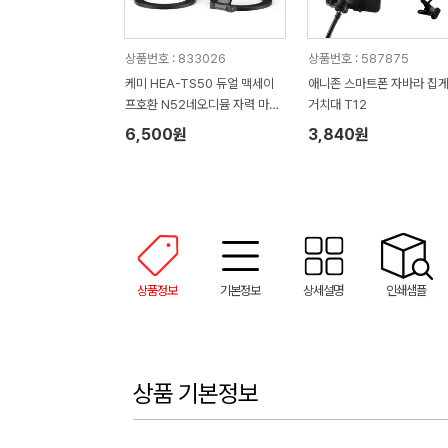
상품번호 : 833026
상품번호 : 587875
케미 HEA-TS50 듀얼 맥세이
애니존 스마트폰 자바라 집
프호환 N52네오디뮴 자력 마그
거치대 T12
네틱 링 홀더
6,500원
3,840원
상품정보
기본정보
상세설명
인쇄샘플
상품 기본정보