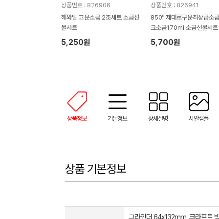
상품번호 : 826906
상품번호 : 826941
해와달 고운소금 2조세트 소금선
850º 제대로구운최상급소금
물세트
크소금170ml 소금선물세트
5,250원
5,700원
상품정보
기본정보
상세설명
시안샘플
상품 기본정보
그라인더 64x132mm, 크라프트 박스