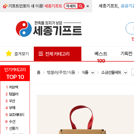
×
세종기프트,
공공기
기프트인포
의 새 이름!
세종기프트
자세히
베스트
기획전
전체 카테고리
즐겨찾기
100
인기카테고리
홈
텀블러/주방/식품
식품
소금선물세트
TOP 10
1
에코백
2
텀블러
3
우산
4
부채
5
보조배터리
6
수건
7
선풍기