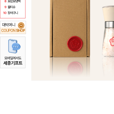
8
보온보냉백
9
물티슈
10
장바구니
대박머니
₩
COUPON
SHOP
모바일에서도
세종기프트