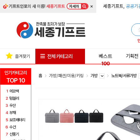
×
세종기프트,
공공기
기프트인포
의 새 이름!
세종기프트
자세히
베스트
기획전
전체 카테고리
즐겨찾기
100
인기카테고리
홈
가방/패션/미용/키링
가방
노트북/서류가방
TOP 10
1
에코백
2
텀블러
3
우산
4
부채
5
보조배터리
6
수건
7
선풍기