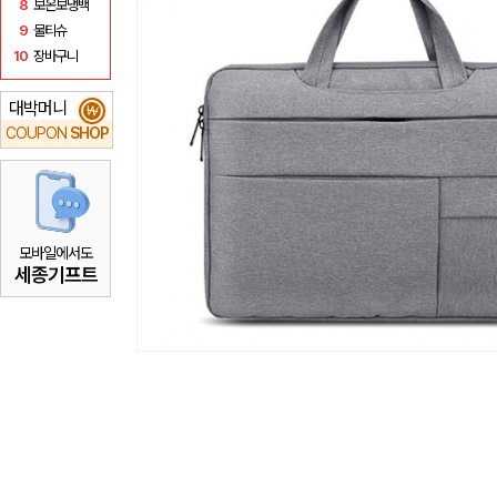
8
보온보냉백
9
물티슈
10
장바구니
대박머니
₩
COUPON
SHOP
모바일에서도
세종기프트