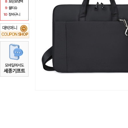
8
보온보냉백
9
물티슈
10
장바구니
대박머니
₩
COUPON
SHOP
모바일에서도
세종기프트