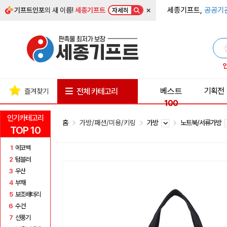
×
세종기프트,
공공기
기프트인포
의 새 이름!
세종기프트
자세히
베스트
기획전
전체 카테고리
즐겨찾기
100
인기카테고리
홈
가방/패션/미용/키링
가방
노트북/서류가방
TOP 10
1
에코백
2
텀블러
3
우산
4
부채
5
보조배터리
6
수건
7
선풍기