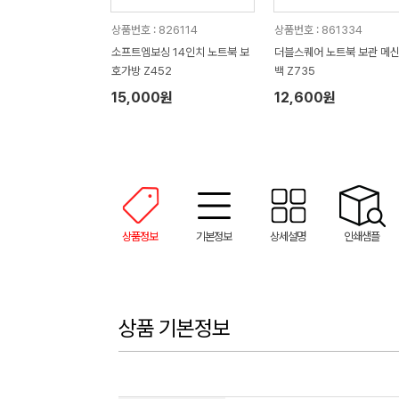
상품번호 : 826114
상품번호 : 861334
소프트엠보싱 14인치 노트북 보
더블스퀘어 노트북 보관 메
호가방 Z452
백 Z735
15,000원
12,600원
상품정보
기본정보
상세설명
인쇄샘플
상품 기본정보