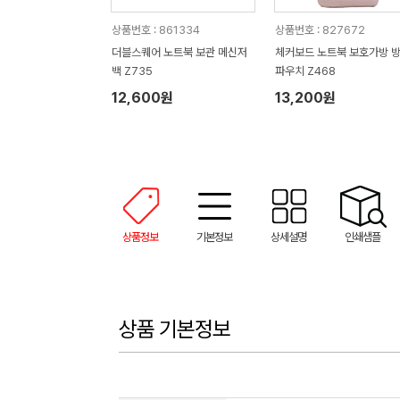
상품번호 : 861334
상품번호 : 827672
더블스퀘어 노트북 보관 메신저
체커보드 노트북 보호가방 
백 Z735
파우치 Z468
12,600원
13,200원
상품정보
기본정보
상세설명
인쇄샘플
상품 기본정보