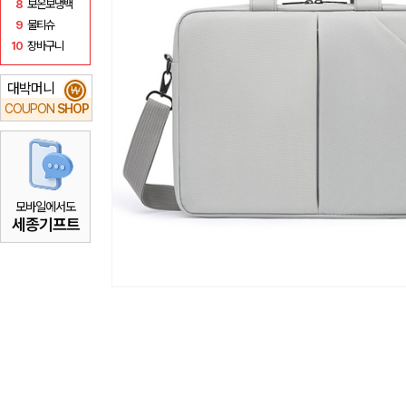
8
보온보냉백
9
물티슈
10
장바구니
대박머니
₩
COUPON
SHOP
모바일에서도
세종기프트