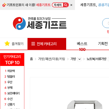
×
세종기프트,
공공기
기프트인포
의 새 이름!
세종기프트
자세히
베스트
기획전
전체 카테고리
즐겨찾기
100
인기카테고리
홈
가방/패션/미용/키링
가방
노트북/서류가방
TOP 10
1
에코백
2
텀블러
3
우산
4
부채
5
보조배터리
6
수건
7
선풍기