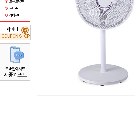
8
보온보냉백
9
물티슈
10
장바구니
대박머니
₩
COUPON
SHOP
모바일에서도
세종기프트