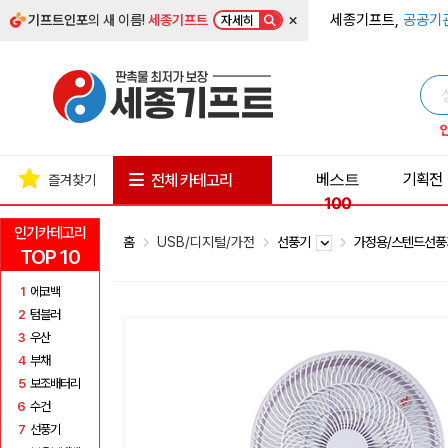
×
세종기프트,
공공기
기프트인포
의 새 이름!
세종기프트
자세히
베스트
기획전
전체 카테고리
즐겨찾기
100
인기카테고리
홈
USB/디지털/가전
선풍기
가정용/스텐드선
TOP 10
1
에코백
2
텀블러
3
우산
4
부채
5
보조배터리
6
수건
7
선풍기