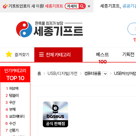
×
세종기프트,
공공기
기프트인포
의 새 이름!
세종기프트
자세히
베스트
기획전
전체 카테고리
즐겨찾기
100
인기카테고리
홈
USB/디지털/가전
컴퓨터용품
USB허브/어
TOP 10
1
에코백
2
텀블러
3
우산
4
부채
5
보조배터리
6
수건
7
선풍기