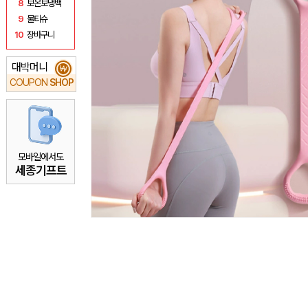
8
보온보냉백
9
물티슈
10
장바구니
대박머니
₩
COUPON
SHOP
모바일에서도
세종기프트