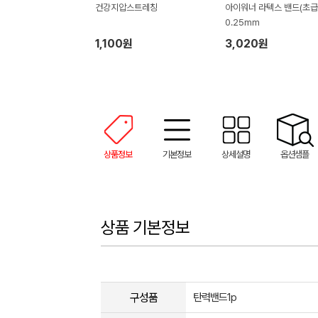
건강지압스트레칭
아이워너 라텍스 밴드(초급
0.25mm
1,100원
3,020원
상품정보
기본정보
상세설명
옵션샘플
상품 기본정보
구성품
탄력밴드1p