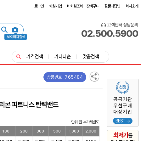
로그인
회원가입
비회원조회
장바구니
질문과답변
회사소개
고객센터 상담문의
02.500.5900
AI 이미지 검색
가격검색
가나다순
맞춤검색
765484
상품번호
공공기관
실리콘 피트니스 탄력밴드
우선구매
대상기업
BEST →
단위: 원 부가세별도
100
200
300
500
1,000
2,000
최저가
를