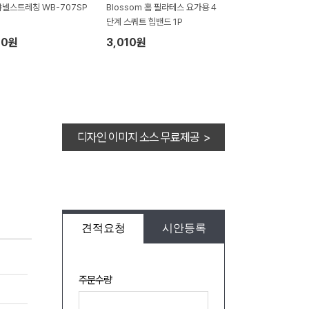
넬스트레칭 WB-707SP
Blossom 홈 필라테스 요가용 4
단계 스쿼트 힙밴드 1P
70원
3,010원
디자인 이미지 소스 무료제공 >
견적요청
시안등록
주문수량