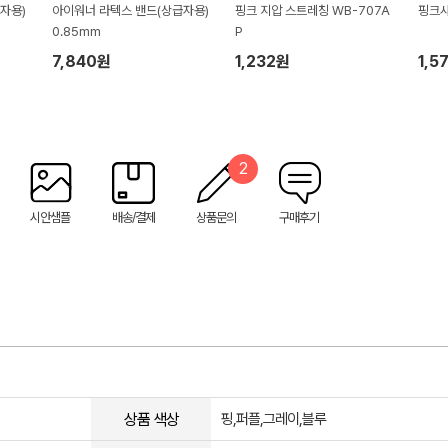
자용)
아이워너 라텍스 밴드(상급자용)
핑크 지압 스트레칭 WB-707A
핑크샤
0.85mm
P
7,840원
1,232원
1,5
2
시안샘플
배송/결제
상품문의
구매후기
상품 색상
핑,퍼플,그레이,블루