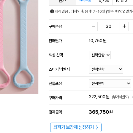
단가
10,750
10,310
견적문의
제작일정 : 디자인 확정 후 7~10일 (발주 후/영업일
구매수량
10,750
원
판매단가
색상 선택
스티커/라벨지
선물포장
322,500
원
(부가세별도)
구매가격
365,750
결제금액
원
최저가 보장제 신청하기
〉