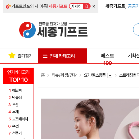
×
세종기프트,
공공기
기프트인포
의 새 이름!
세종기프트
자세히
베스트
기획
전체 카테고리
즐겨찾기
100
인기카테고리
홈
티슈/위생/건강
요가/헬스용품
스트레칭밴
TOP 10
1
에코백
2
텀블러
3
우산
4
부채
5
보조배터리
6
수건
7
선풍기