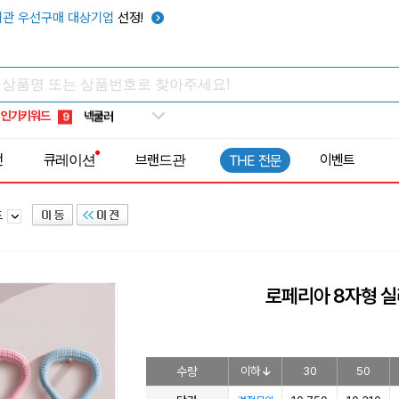
키캡
5
관 우선구매 대상기업
선정!
우산
6
텀블러
7
쿨토시
8
인기키워드
넥쿨러
9
타포린가방
10
전
큐레이션
브랜드관
이벤트
THE 전문
선풍기
1
드
로페리아 8자형 
수량
이하
30
50