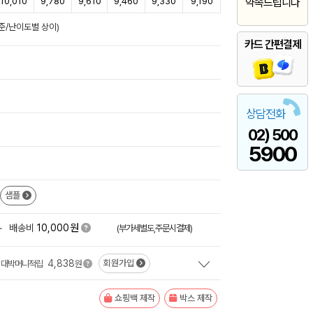
10,010
9,780
9,610
9,460
9,330
9,190
약속드립니다
기준/난이도별 상이)
카드 간편결제
상담전화
02) 500
5900
샘플
원
+
배송비
10,000
(부가세별도,주문시결제)
4,838
회원가입
대박머니적립
원
쇼핑백 제작
박스 제작