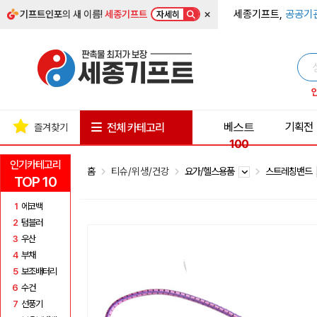
×
세종기프트,
공공기
기프트인포
의 새 이름!
세종기프트
자세히
베스트
기획전
전체 카테고리
즐겨찾기
100
인기카테고리
홈
티슈/위생/건강
요가/헬스용품
스트레칭밴드
TOP 10
1
에코백
2
텀블러
3
우산
4
부채
5
보조배터리
6
수건
7
선풍기