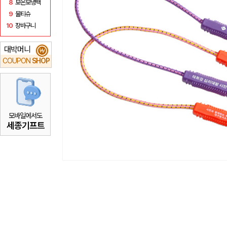
8
보온보냉백
9
물티슈
10
장바구니
대박머니
₩
COUPON
SHOP
모바일에서도
세종기프트