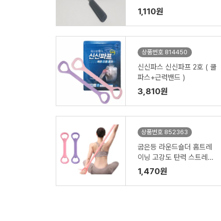
1,110원
상품번호 814450
신신파스 신신파프 2호 ( 쿨
파스+근력밴드 )
3,810원
상품번호 852363
굽은등 라운드숄더 홈트레
이닝 고강도 탄력 스트레칭
밴드
1,470원