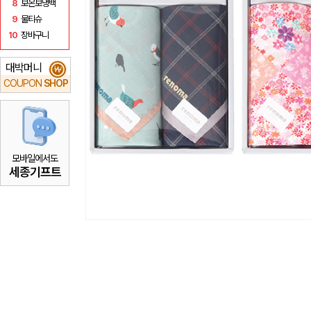
8
보온보냉백
9
물티슈
10
장바구니
대박머니
₩
COUPON
SHOP
모바일에서도
세종기프트