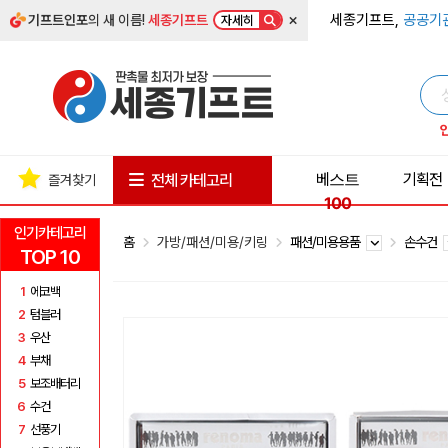
×
세종기프트,
공공기
기프트인포
의 새 이름!
세종기프트
자세히
베스트
기획전
전체 카테고리
즐겨찾기
100
인기카테고리
홈
가방/패션/미용/키링
패션/미용용품
손수건
TOP 10
1
에코백
2
텀블러
3
우산
4
부채
5
보조배터리
6
수건
7
선풍기