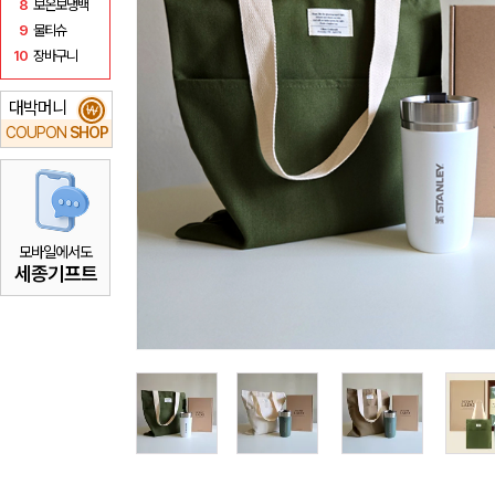
8
보온보냉백
9
물티슈
10
장바구니
대박머니
₩
COUPON
SHOP
모바일에서도
세종기프트