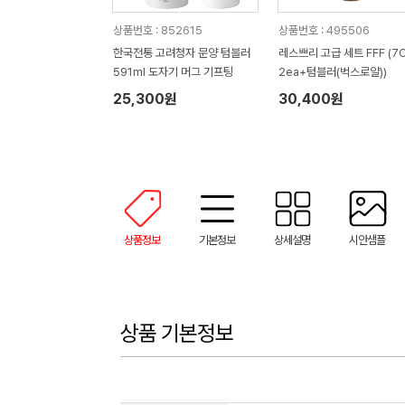
상품번호 : 852615
상품번호 : 495506
한국전통 고려청자 문양 텀블러
레스쁘리 고급 세트 FFF (7
591ml 도자기 머그 기프팅
2ea+텀블러(벅스로얄))
25,300원
30,400원
상품정보
기본정보
상세설명
시안샘플
상품 기본정보