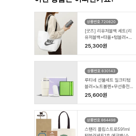
상품번호 720820
[굿즈] 리유저블백 세트(리
유저블백+타올+텀블러+공
기청정기)
25,300원
상품번호 830143
루티네 선물세트 밀크티텀
블러+노트볼펜+무선충전
기
25,600원
상품번호 864498
스탠리 플립스트로591ml
텀블러세트1호 에코백(쇼핑