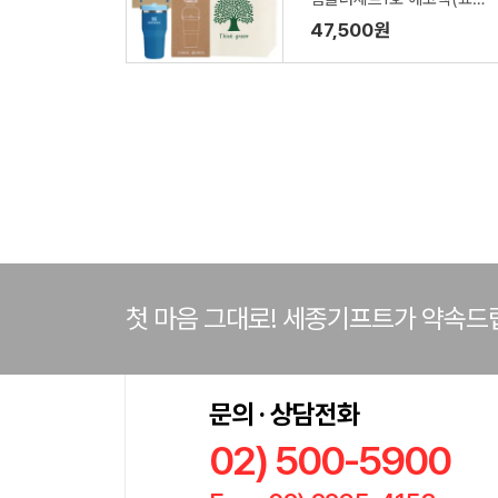
백포함)
47,500원
첫 마음 그대로! 세종기프트가 약속드
문의 · 상담전화
02) 500-5900