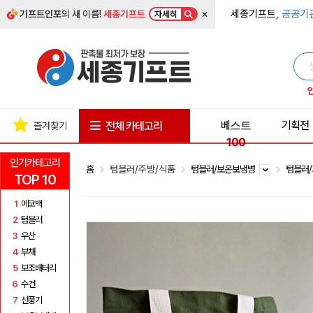
×
세종기프트,
공공기
기프트인포
의 새 이름!
세종기프트
자세히
베스트
기획전
전체 카테고리
즐겨찾기
100
인기카테고리
홈
텀블러/주방/식품
텀블러/보온보냉병
텀블러
TOP 10
1
에코백
2
텀블러
3
우산
4
부채
5
보조배터리
6
수건
7
선풍기