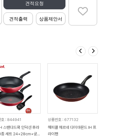
견적요청
견적출력
상품제안서
호 : 844941
상품번호 : 677132
IH 스탠다드쿡 인덕션 후라
해피콜 헤르네 다이아몬드 IH 프
3종 세트 24+28cm+궁중
라이팬