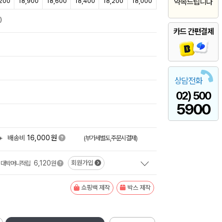
200
18,900
18,600
18,400
18,200
18,000
약속드립니다
)
카드 간편결제
상담전화
02) 500
5900
원
+
배송비
16,000
(부가세별도,주문시결제)
6,120
회원가입
대박머니적립
원
쇼핑백 제작
박스 제작