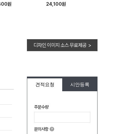
cm+뒤집개
800원
24,100원
디자인 이미지 소스 무료제공 >
견적요청
시안등록
주문수량
문의사항