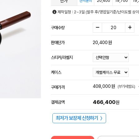
단가
20,400
19,700
19,
견적문의
제작일정 : 2~3일 (발주 후/영업일기준/난이도별 상이
구매수량
20,400
원
판매단가
스티커/라벨지
케이스
408,000
원
(부가세별도)
구매가격
466,400
결제금액
원
최저가 보장제 신청하기
〉