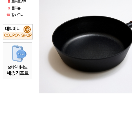
8
보온보냉백
9
물티슈
10
장바구니
대박머니
₩
COUPON
SHOP
모바일에서도
세종기프트