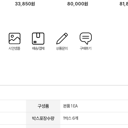
8cm+유리뚜껑28cm
팬28
33,850원
80,000원
81,
시안샘플
배송/결제
상품문의
구매후기
구성품
본품 1 EA
박스포장수량
1박스 6개