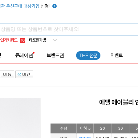
텀블러
7
관 우선구매 대상기업
선정!
쿨토시
8
넥쿨러
9
타포린가방
10
인기키워드
선풍기
1
전
큐레이션
브랜드관
이벤트
THE 전문
에펠 에이블리 
수량
이하
20
30
5