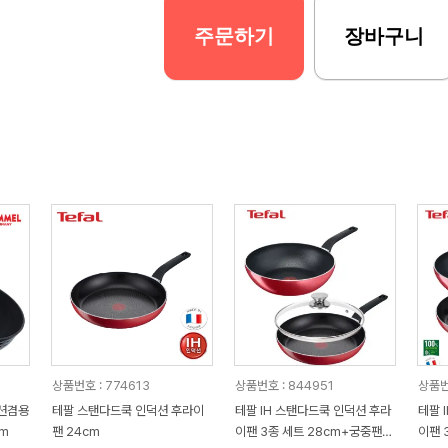
주문하기
장바구니
상품번호 : 774613
상품번호 : 844951
상품번
션겸용
테팔 스탠다드쿡 인덕션 후라이
테팔 IH 스탠다드쿡 인덕션 후라
테팔 
m
팬 24cm
이팬 3종 세트 28cm+궁중팬2
이팬 