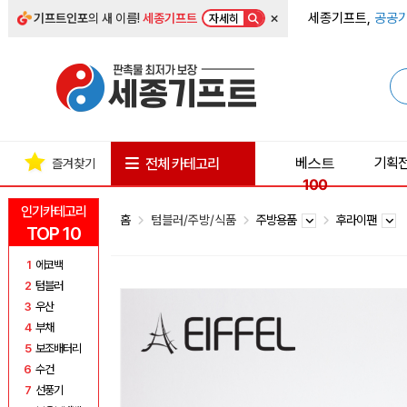
×
세종기프트,
공공기
기프트인포
의 새 이름!
세종기프트
자세히
베스트
기획
전체 카테고리
즐겨찾기
100
인기카테고리
홈
텀블러/주방/식품
주방용품
후라이팬
TOP 10
1
에코백
2
텀블러
3
우산
4
부채
5
보조배터리
6
수건
7
선풍기