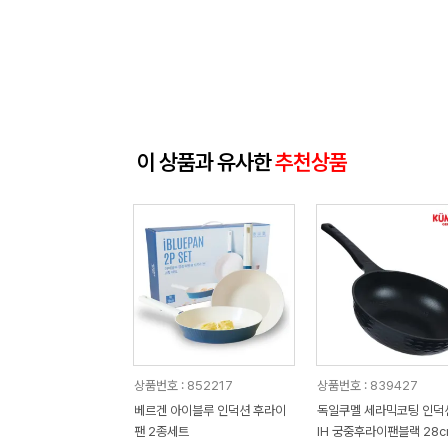
이 상품과 유사한
추천상품
상품번호 : 852217
상품번호 : 839427
베르겐 아이블루 인덕션 후라이
독일쿠멜 세라믹코팅 인덕
팬 2종세트
IH 궁중후라이팬블랙 28c