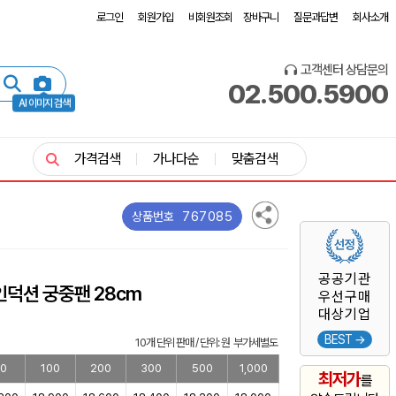
로그인
회원가입
비회원조회
장바구니
질문과답변
회사소개
고객센터 상담문의
02.500.5900
AI 이미지 검색
가격검색
가나다순
맞춤검색
767085
상품번호
공공기관
인덕션 궁중팬 28cm
우선구매
대상기업
BEST →
10개 단위 판매 / 단위: 원 부가세별도
0
100
200
300
500
1,000
최저가
를