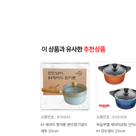
이 상품과 유사한
추천상품
상품번호 : 819945
상품번호 : 839368
IH 세라믹 함마톤 편수찜기냄비
독일쿠멜 세라믹코팅 인덕
세트 20cm
IH 양수냄비 20cm