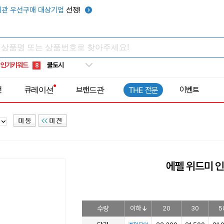
키캡
5
관 우선구매 대상기업
선정!
우산
6
텀블러
7
쿨토시
8
인기키워드
넥쿨러
9
타포린가방
10
전
큐레이션
브랜드관
이벤트
THE 전문
선풍기
1
에펠 위드미 인
수량
이하
20
30
5