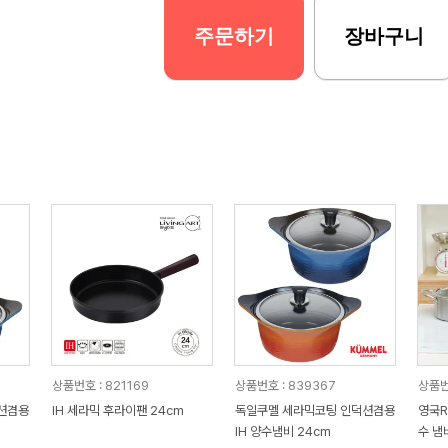
주문하기
장바구니
상품번호 : 821169
상품번호 : 839367
상품번
션겸용
IH 세라믹 후라이팬 24cm
독일쿠멜 세라믹코팅 인덕션겸용
영국R
IH 양수냄비 24cm
수 냄