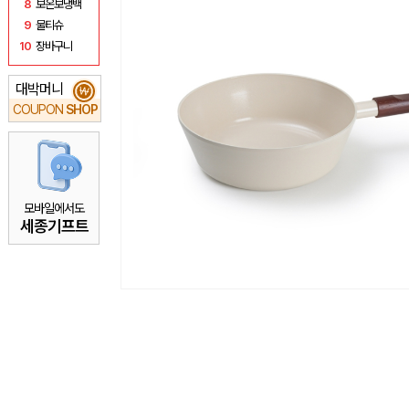
8
보온보냉백
9
물티슈
10
장바구니
대박머니
₩
COUPON
SHOP
모바일에서도
세종기프트