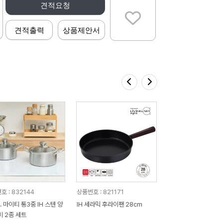
견적요청
견적출력
상품제안서
호 : 832144
상품번호 : 821171
. 마이티 통3중 IH 스텐 양
IH 세라믹 후라이팬 28cm
비 2종 세트