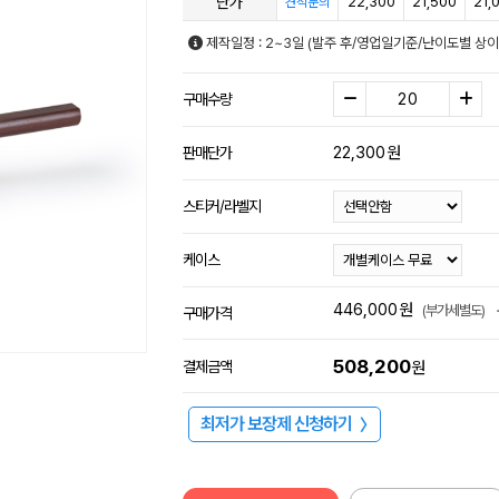
단가
22,300
21,500
21,
견적문의
제작일정 : 2~3일 (발주 후/영업일기준/난이도별 상이
구매수량
22,300
원
판매단가
스티커/라벨지
케이스
446,000
원
(부가세별도)
구매가격
508,200
결제금액
원
최저가 보장제 신청하기
〉