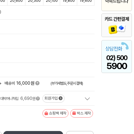
000
20,600
20,300
20,100
19,800
19,600
약속드립니다
)
카드 간편결제
상담전화
02) 500
5900
원
+
배송비
16,000
(부가세별도,주문시결제)
6,690
회원가입
대박머니적립
원
쇼핑백 제작
박스 제작