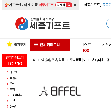
×
세종기프트,
공공기
기프트인포
의 새 이름!
세종기프트
자세히
베스트
기획
전체 카테고리
즐겨찾기
100
인기카테고리
홈
텀블러/주방/식품
주방용품
냄비/다용도팬
TOP 10
1
에코백
2
텀블러
3
우산
4
부채
5
보조배터리
6
수건
7
선풍기