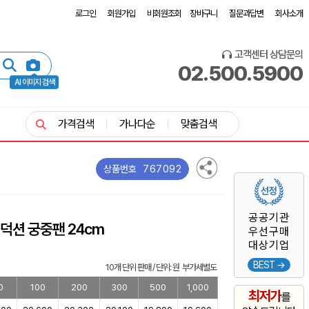
로그인
회원가입
비회원조회
장바구니
질문과답변
회사소개
고객센터 상담문의
02.500.5900
AI 이미지 검색
가격검색
가나다순
맞춤검색
767092
상품번호
공공기관
덕션 궁중팬 24cm
우선구매
대상기업
BEST →
10개 단위 판매 / 단위: 원 부가세별도
0
100
200
300
500
1,000
최저가
를