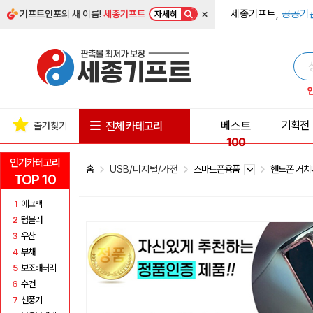
×
세종기프트,
공공기
기프트인포
의 새 이름!
세종기프트
자세히
베스트
기획전
전체 카테고리
즐겨찾기
100
인기카테고리
홈
USB/디지털/가전
스마트폰용품
핸드폰 거
TOP 10
1
에코백
2
텀블러
3
우산
4
부채
5
보조배터리
6
수건
7
선풍기