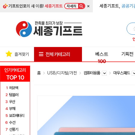
×
세종기프트,
공공기
기프트인포
의 새 이름!
세종기프트
자세히
베스트
기획전
전체 카테고리
즐겨찾기
100
인기카테고리
홈
USB/디지털/가전
컴퓨터용품
마우스패드
TOP 10
1
에코백
2
텀블러
3
우산
4
부채
5
보조배터리
6
수건
7
선풍기