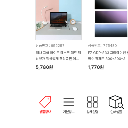
상품번호 : 652257
상품번호 : 775480
태나 고급 와이드 데스크 패드 책
EZ GDP-833 그라데이션 
상덮개 책상깔개 책상깔판 데스
방수 장패드 800*300*3
크매트 책상꾸미기
5,780원
1,770원
상품정보
기본정보
상세설명
인쇄샘플