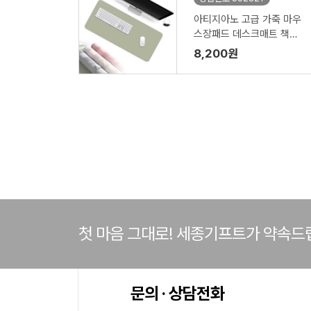
아티지아노 고급 가죽 마우
스장패드 데스크매트 책상
깔개
8,200원
첫 마음 그대로! 세종기프트가 약속드
문의 · 상담전화