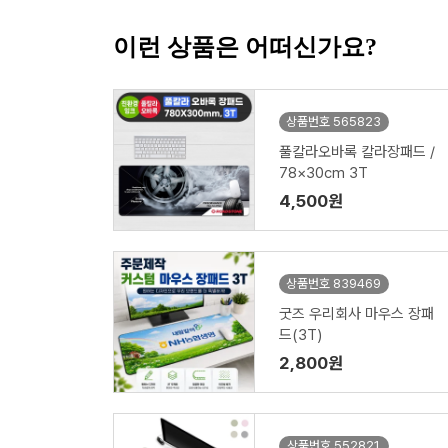
이런 상품은 어떠신가요?
상품번호 565823
풀칼라오바록 칼라장패드 /
78×30cm 3T
4,500원
상품번호 839469
굿즈 우리회사 마우스 장패
드(3T)
2,800원
상품번호 552821