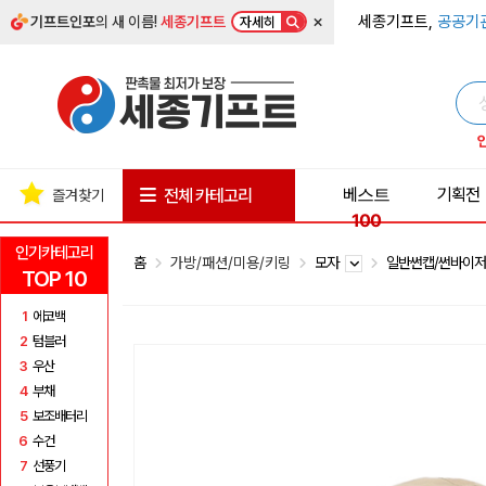
×
세종기프트,
공공기
기프트인포
의 새 이름!
세종기프트
자세히
베스트
기획전
전체 카테고리
즐겨찾기
100
인기카테고리
홈
가방/패션/미용/키링
모자
일반썬캡/썬바이
TOP 10
1
에코백
2
텀블러
3
우산
4
부채
5
보조배터리
6
수건
7
선풍기