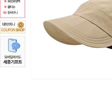
8
보온보냉백
9
물티슈
10
장바구니
대박머니
₩
COUPON
SHOP
모바일에서도
세종기프트