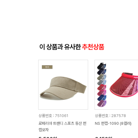
이 상품과 유사한
추천상품
상품번호 : 751061
상품번호 : 287578
로페리아 트랜디 스포츠 등산 썬
NS 썬캡-1090 (8컬러)
캡모자