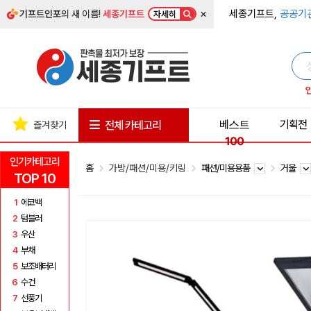
×
세종기프트,
공공기
기프트인포
의 새 이름!
세종기프트
자세히
베스트
기획전
전체 카테고리
즐겨찾기
100
인기카테고리
홈
가방/패션/미용/키링
패션/미용용품
거울
TOP 10
1
에코백
2
텀블러
3
우산
4
부채
5
보조배터리
6
수건
7
선풍기