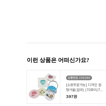
이런 상품은 어떠신가요?
상품번호 336289
[소량주문가능] 디자인 원
형거울(칼라) (70파이/75
파이)
397원