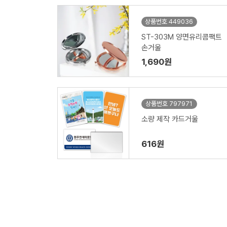
상품번호 449036
ST-303M 양면유리콤팩트
손거울
1,690원
상품번호 797971
소량 제작 카드거울
616원