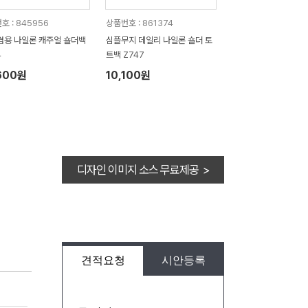
호 : 845956
상품번호 : 861374
겸용 나일론 캐주얼 숄더백
심플무지 데일리 나일론 숄더 토
4
트백 Z747
600원
10,100원
디자인 이미지 소스 무료제공 >
견적요청
시안등록