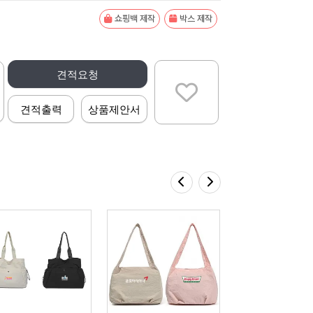
쇼핑백 제작
박스 제작
견적요청
견적출력
상품제안서