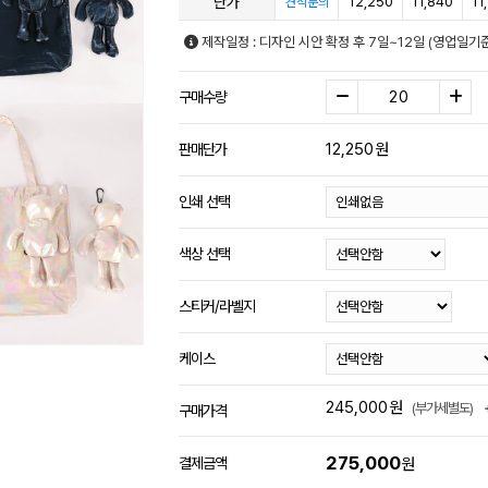
단가
12,250
11,840
11
견적문의
제작일정 : 디자인 시안 확정 후 7일~12일 (영업일기
구매수량
12,250
원
판매단가
인쇄 선택
색상 선택
스티커/라벨지
케이스
245,000
원
(부가세별도)
구매가격
275,000
결제금액
원