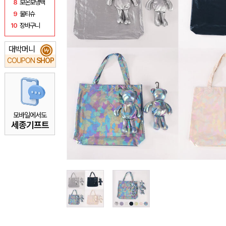
8
보온보냉백
9
물티슈
10
장바구니
대박머니
₩
COUPON
SHOP
모바일에서도
세종기프트