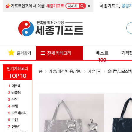
×
세종기프트,
공공기
기프트인포
의 새 이름!
세종기프트
자세히
베스트
기획
전체 카테고리
즐겨찾기
100
인기카테고리
홈
가방/패션/미용/키링
가방
숄더백/크로스백
TOP 10
1
에코백
2
텀블러
3
우산
4
부채
5
보조배터리
6
수건
7
선풍기