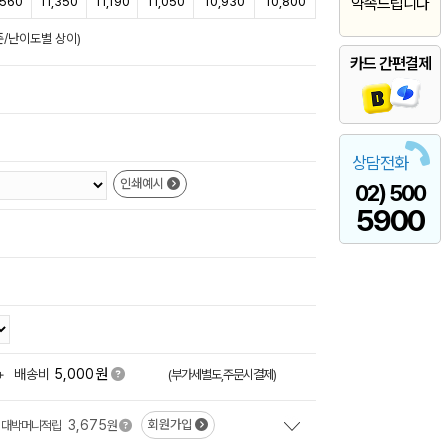
,560
11,350
11,190
11,050
10,930
10,800
약속드립니다
준/난이도별 상이)
카드 간편결제
상담전화
인쇄예시
02) 500
5900
원
+
배송비
5,000
(부가세별도,주문시결제)
3,675
회원가입
대박머니적립
원