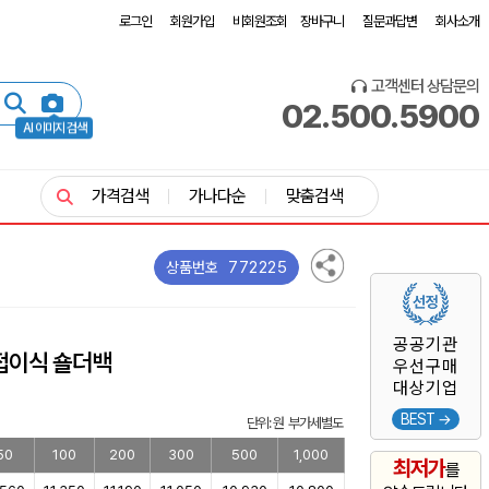
로그인
회원가입
비회원조회
장바구니
질문과답변
회사소개
고객센터 상담문의
02.500.5900
AI 이미지 검색
가격검색
가나다순
맞춤검색
772225
상품번호
공공기관
접이식 숄더백
우선구매
대상기업
BEST →
단위: 원 부가세별도
50
100
200
300
500
1,000
최저가
를