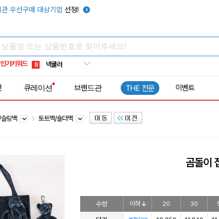
키캡
5
관 우선구매 대상기업
선정!
우산
6
텀블러
7
쿨토시
8
인기키워드
넥쿨러
9
타포린가방
10
전
큐레이션
브랜드관
이벤트
THE 전문
선풍기
1
/슬링백
토트백/숄더백
곰돌이 
수량
이하
20
30