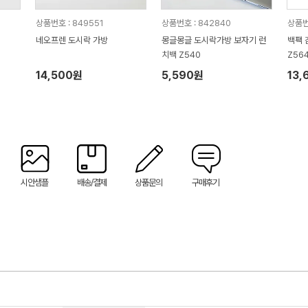
상품번호 : 849551
상품번호 : 842840
상품번
네오프렌 도시락 가방
몽글몽글 도시락가방 보자기 런
백팩 
치백 Z540
Z56
14,500원
5,590원
13,
시안샘플
배송/결제
상품문의
구매후기