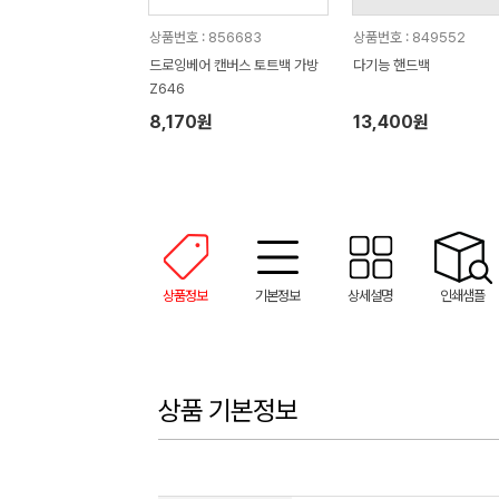
상품번호 : 856683
상품번호 : 849552
드로잉베어 캔버스 토트백 가방
다기능 핸드백
Z646
8,170원
13,400원
상품정보
기본정보
상세설명
인쇄샘플
상품 기본정보