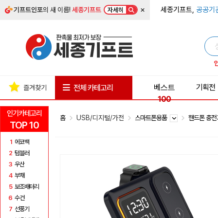
×
세종기프트,
공공기
기프트인포
의 새 이름!
세종기프트
자세히
베스트
기획전
전체 카테고리
즐겨찾기
100
인기카테고리
홈
USB/디지털/가전
스마트폰용품
핸드폰 충
TOP 10
1
에코백
2
텀블러
3
우산
4
부채
5
보조배터리
6
수건
7
선풍기