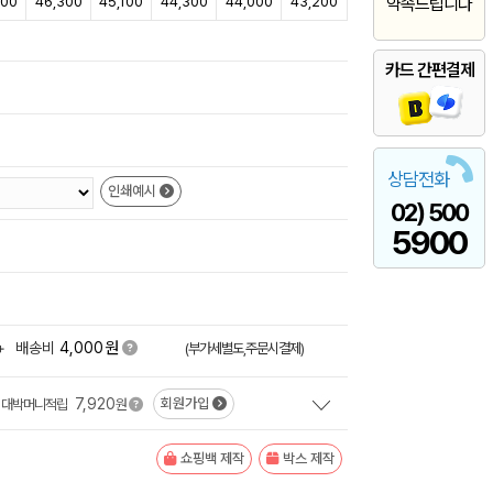
900
46,300
45,100
44,300
44,000
43,200
약속드립니다
카드 간편결제
상담전화
인쇄예시
02) 500
5900
원
+
배송비
4,000
(부가세별도,주문시결제)
7,920
회원가입
대박머니적립
원
쇼핑백 제작
박스 제작