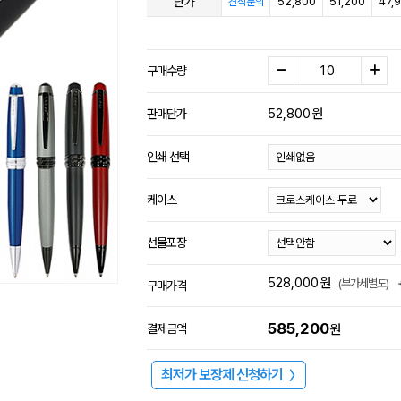
단가
52,800
51,200
47,
견적문의
구매수량
52,800
원
판매단가
인쇄 선택
케이스
선물포장
528,000
원
(부가세별도)
구매가격
585,200
결제금액
원
최저가 보장제 신청하기
〉