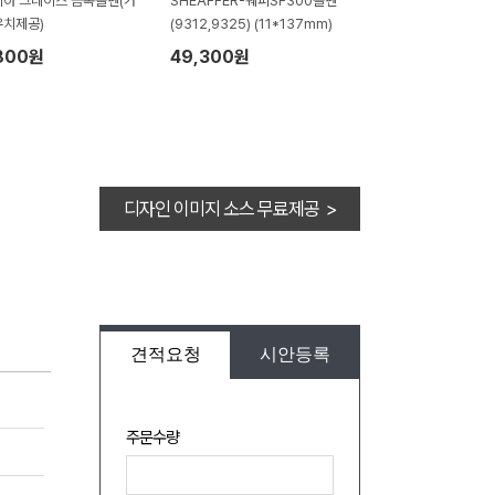
아 그레이스 금속볼펜(가
SHEAFFER-쉐퍼SF300볼펜
치제공)
(9312,9325) (11*137mm)
800원
49,300원
디자인 이미지 소스 무료제공 >
견적요청
시안등록
주문수량