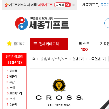
×
세종기프트,
공공기
기프트인포
의 새 이름!
세종기프트
자세히
베스트
기획
전체 카테고리
즐겨찾기
100
인기카테고리
홈
볼펜/메모/수첩/사무
볼펜
고급 볼펜
TOP 10
1
에코백
2
텀블러
3
우산
4
부채
5
보조배터리
6
수건
7
선풍기