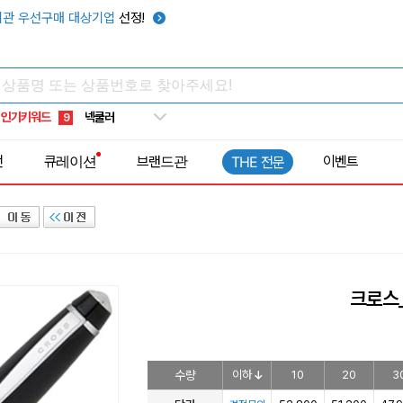
키캡
5
관 우선구매 대상기업
선정!
우산
6
텀블러
7
쿨토시
8
인기키워드
넥쿨러
9
타포린가방
10
전
큐레이션
브랜드관
이벤트
THE 전문
선풍기
1
크로스
수량
이하
10
20
3