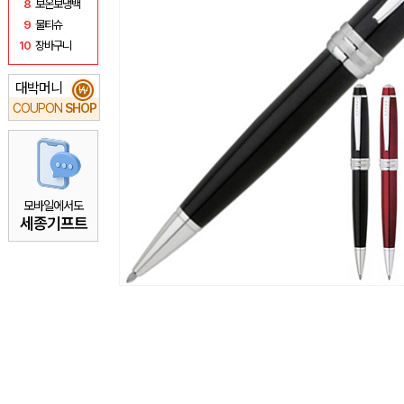
8
보온보냉백
9
물티슈
10
장바구니
대박머니
₩
COUPON
SHOP
모바일에서도
세종기프트