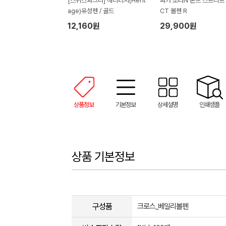
[스위스와그너] 헤리티지(Herit
파카 조터N 본드 스트리트
age)유성펜 / 골드
CT 볼펜 R
12,160원
29,900원
상품정보
기본정보
상세설명
인쇄샘플
상품 기본정보
구성품
크로스_베일리볼펜