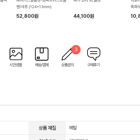
 블랙
파버카스텔볼펜-금속트위스트볼
파카 조터 XL볼펜
아모티
펜/샤프 (124*13mm)
죽파우
52,800원
44,100원
10,
3
시안샘플
배송/결제
상품문의
구매후기
상품 재질
메탈