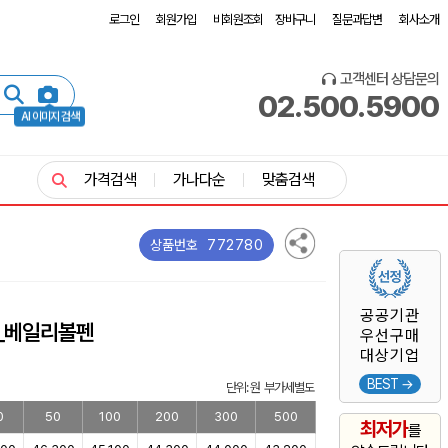
로그인
회원가입
비회원조회
장바구니
질문과답변
회사소개
고객센터 상담문의
02.500.5900
AI 이미지 검색
가격검색
가나다순
맞춤검색
772780
상품번호
공공기관
_베일리볼펜
우선구매
대상기업
BEST →
단위: 원 부가세별도
0
50
100
200
300
500
최저가
를