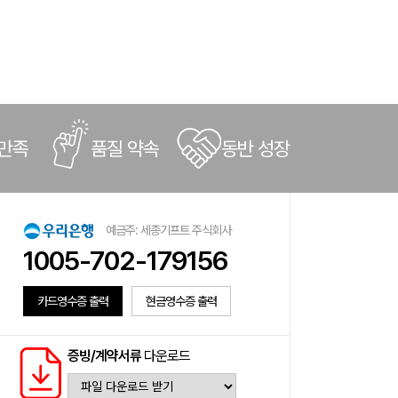
 만족
품질 약속
동반 성장
예금주: 세종기프트 주식회사
1005-702-179156
카드영수증 출력
현금영수증 출력
증빙/계약서류
다운로드