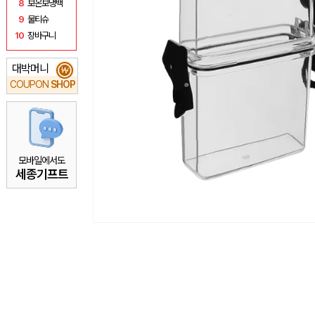
8
보온보냉백
9
물티슈
10
장바구니
대박머니
₩
COUPON
SHOP
모바일에서도
세종기프트