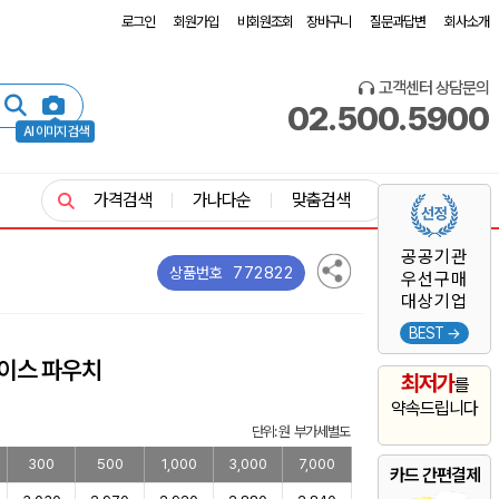
로그인
회원가입
비회원조회
장바구니
질문과답변
회사소개
고객센터 상담문의
02.500.5900
AI 이미지 검색
가격검색
가나다순
맞춤검색
공공기관
772822
상품번호
우선구매
대상기업
BEST →
이스 파우치
최저가
를
약속드립니다
단위: 원 부가세별도
300
500
1,000
3,000
7,000
카드 간편결제