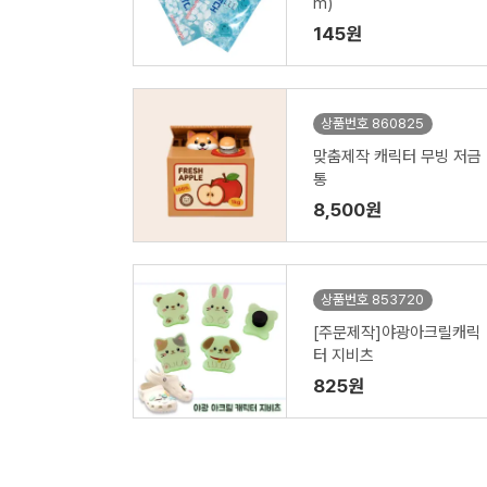
m)
145원
상품번호 860825
맞춤제작 캐릭터 무빙 저금
통
8,500원
상품번호 853720
[주문제작]야광아크릴캐릭
터 지비츠
825원