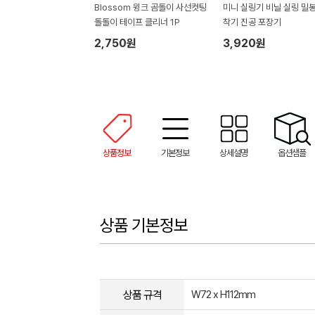
Blossom 윙크 곰돌이 사선컷팅
미니 실링기 비닐 실링 밀
돌돌이 테이프 클리너 1P
착기 진공 포장기
2,750원
3,920원
상품정보
기본정보
상세설명
옵션샘플
상품 기본정보
상품 규격
W72 x H112mm