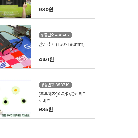
980원
상품번호 438407
안경닦이 (150x180mm)
440원
상품번호 853719
[주문제작]야광PVC캐릭터
지비츠
935원