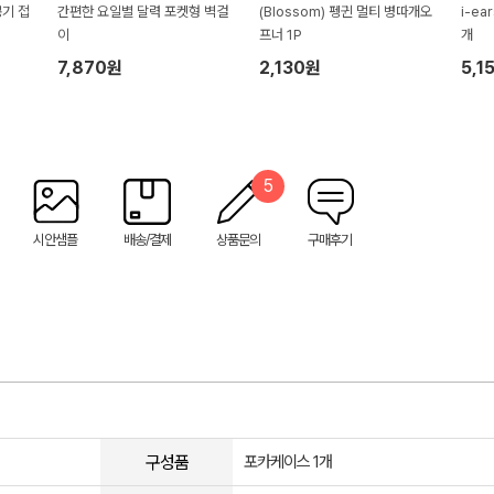
봉기 접
간편한 요일별 달력 포켓형 벽걸
(Blossom) 펭귄 멀티 병따개오
i-e
이
프너 1P
개
7,870원
2,130원
5,1
5
시안샘플
배송/결제
상품문의
구매후기
구성품
포카케이스 1개