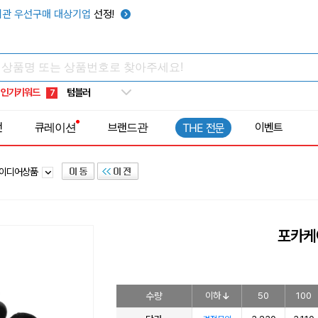
썬캡
3
관 우선구매 대상기업
선정!
보온보냉백
4
키캡
5
우산
6
인기키워드
텀블러
7
쿨토시
8
전
큐레이션
브랜드관
이벤트
THE 전문
넥쿨러
9
타포린가방
10
이디어상품
선풍기
1
포카케
수량
이하
50
100