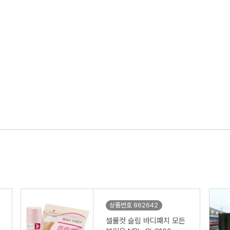
상품번호 862642
셀룰컷 슬림 바디패치 모든