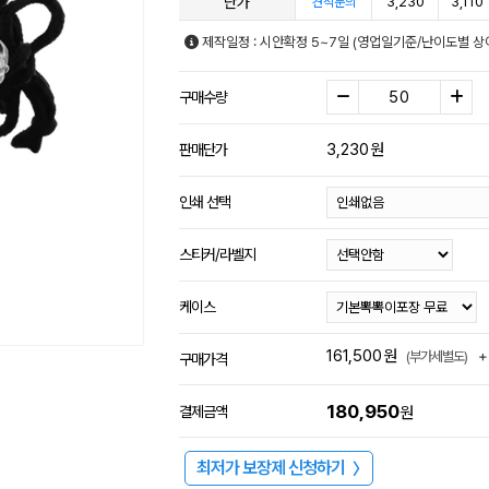
단가
3,230
3,110
견적문의
제작일정 : 시안확정 5~7일 (영업일기준/난이도별 상
구매수량
3,230
원
판매단가
인쇄 선택
스티커/라벨지
케이스
161,500
원
+
(부가세별도)
구매가격
180,950
결제금액
원
최저가 보장제 신청하기
〉