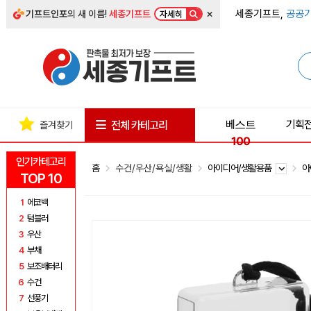
×
세종기프트,
공공기
기프트인포
의 새 이름!
세종기프트
자세히
베스트
기획
전체 카테고리
즐겨찾기
100
인기카테고리
홈
수건/우산/욕실/생활
아이디어/생활용품
아
TOP 10
1
에코백
2
텀블러
3
우산
4
부채
5
보조배터리
6
수건
7
선풍기