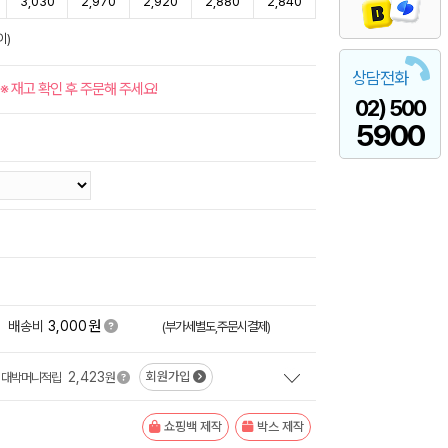
3,030
2,970
2,920
2,880
2,840
이)
상담전화
※ 재고 확인 후 주문해 주세요!
02) 500
5900
원
배송비
3,000
(부가세별도,주문시결제)
2,423
회원가입
대박머니적립
원
쇼핑백 제작
박스 제작