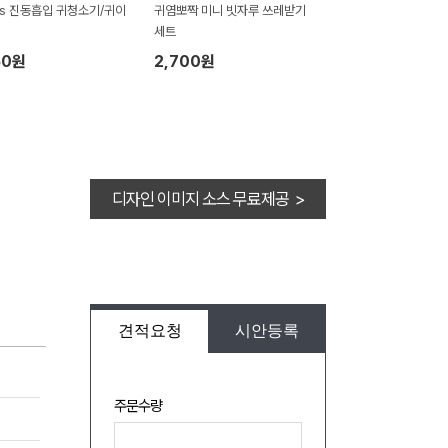
ars 진동흡입 귀청소기/귀이
귀염뽀짝 미니 빗자루 쓰레받기
세트
50원
2,700원
디자인 이미지 소스 무료제공 >
견적요청
시안등록
주문수량