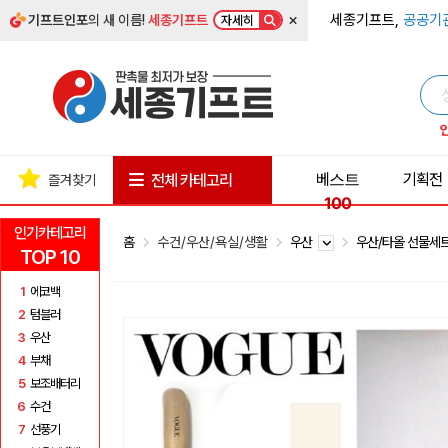
×
세종기프트,
공공기
기프트인포
의 새 이름!
세종기프트
자세히
베스트
기획전
전체 카테고리
즐겨찾기
100
인기카테고리
홈
수건/우산/욕실/생활
우산
우산/타올 선물세
TOP 10
1
에코백
2
텀블러
3
우산
4
부채
5
보조배터리
6
수건
7
선풍기