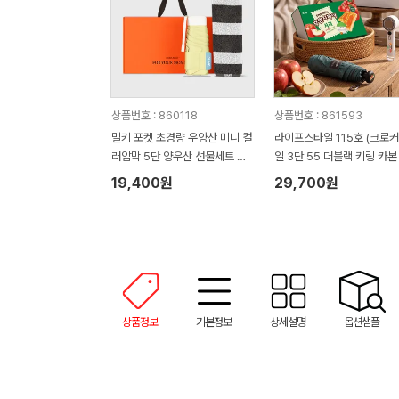
상품번호 : 860118
상품번호 : 861593
밀키 포켓 초경량 우양산 미니 컬
라이프스타일 115호 (크로
러암막 5단 양우산 선물세트 답
일 3단 55 더블랙 키링 카본
례품+무한타올세트 그레이 모달
림 암막 양우산 VIP+쿨링선
19,400원
29,700원
180g 수건세트
기)
상품정보
기본정보
상세설명
옵션샘플