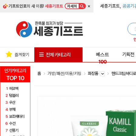
×
세종기프트,
공공기
기프트인포
의 새 이름!
세종기프트
자세히
베스트
기획전
전체 카테고리
즐겨찾기
100
인기카테고리
홈
가방/패션/미용/키링
화장품
핸드크림/바디
TOP 10
1
에코백
2
텀블러
3
우산
4
부채
5
보조배터리
6
수건
7
선풍기