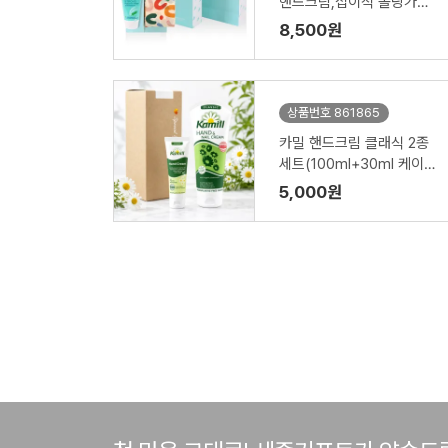
핸드크림,접이식 폴딩가방
세트
8,500원
상품번호 861865
카밀 핸드크림 클래식 2종
세트(100ml+30ml 케이스
포함)
5,000원