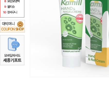
8
보온보냉백
9
물티슈
10
장바구니
대박머니
₩
COUPON
SHOP
모바일에서도
세종기프트