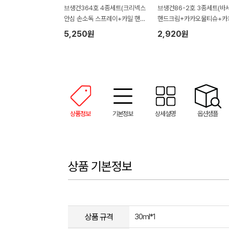
브생건364호 4종세트(크리넥스
브생건86-2호 3종세트(바
안심 손소독 스프레이+카밀 핸드
핸드크림+카카오물티슈+카
크림+유시몰 가글2매)
미용휴지)
5,250원
2,920원
상품정보
기본정보
상세설명
옵션샘플
상품 기본정보
상품 규격
30ml*1